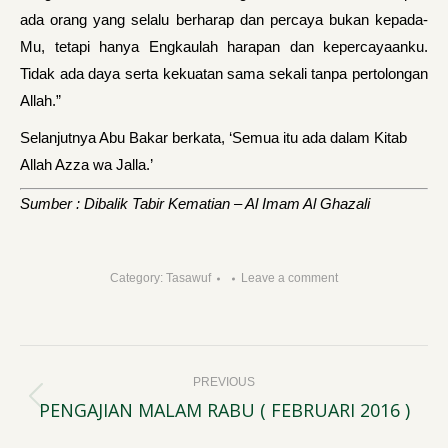
ada orang yang selalu berharap dan percaya bukan kepada-
Mu, tetapi hanya Engkaulah harapan dan kepercayaanku.
Tidak ada daya serta kekuatan sama sekali tanpa pertolongan
Allah.”
Selanjutnya Abu Bakar berkata, ‘Semua itu ada dalam Kitab
Allah Azza wa Jalla.’
Sumber : Dibalik Tabir Kematian – Al Imam Al Ghazali
Category:
Tasawuf
Leave a comment
Post
PREVIOUS
navigation
PENGAJIAN MALAM RABU ( FEBRUARI 2016 )
Previous
post: