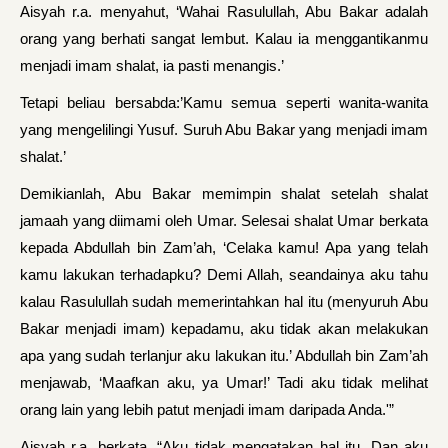
Aisyah r.a. menyahut, ‘Wahai Rasulullah, Abu Bakar adalah
orang yang berhati sangat lembut. Kalau ia menggantikanmu
menjadi imam shalat, ia pasti menangis.’
Tetapi beliau bersabda:’Kamu semua seperti wanita-wanita
yang mengelilingi Yusuf. Suruh Abu Bakar yang menjadi imam
shalat.’
Demikianlah, Abu Bakar memimpin shalat setelah shalat
jamaah yang diimami oleh Umar. Selesai shalat Umar berkata
kepada Abdullah bin Zam’ah, ‘Celaka kamu! Apa yang telah
kamu lakukan terhadapku? Demi Allah, seandainya aku tahu
kalau Rasulullah sudah memerintahkan hal itu (menyuruh Abu
Bakar menjadi imam) kepadamu, aku tidak akan melakukan
apa yang sudah terlanjur aku lakukan itu.’ Abdullah bin Zam’ah
menjawab, ‘Maafkan aku, ya Umar!’ Tadi aku tidak melihat
orang lain yang lebih patut menjadi imam daripada Anda.'”
Aisyah r.a. berkata, “Aku tidak mengatakan hal itu. Dan aku