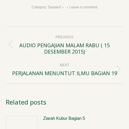
Category:
Tasawuf
Leave a comment
Post
PREVIOUS
navigation
AUDIO PENGAJIAN MALAM RABU ( 15
Previous
DESEMBER 2015)
post:
NEXT
PERJALANAN MENUNTUT ILMU BAGIAN 19
Next
post:
Related posts
Ziarah Kubur Bagian 5