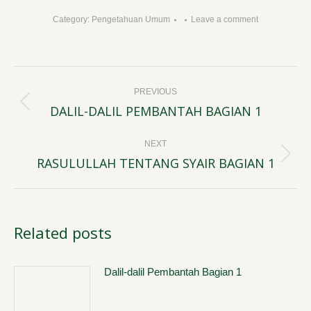
Category:
Pengetahuan Umum
Leave a comment
Post
PREVIOUS
navigation
DALIL-DALIL PEMBANTAH BAGIAN 1
Previous
post:
NEXT
RASULULLAH TENTANG SYAIR BAGIAN 1
Next
post:
Related posts
Dalil-dalil Pembantah Bagian 1