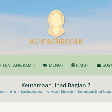
TENTANG KAMI
MENU
ILMU
SOS
TENTANG KAMI
MENU
ILMU
SOS
Keutamaan Jihad Bagian 7
 are here:
ome
Ilmu
Nasihat Agama
AnNasoih Diniyyah
Keutamaan Jihad Bagian