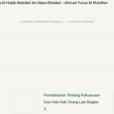
 Al Habib Abdullah bin Alawi Alhadad – Ahmad Yunus Al Muhdhor
Category:
AnNasoih Diniyyah
Leave a comment
Next
post:
Pembahasan Tentang Kekuasaan
Dan Hak-Hak Orang Lain Bagian
3