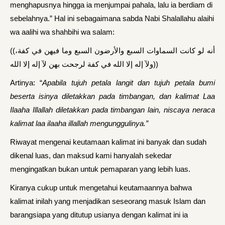
menghapusnya hingga ia menjumpai pahala, lalu ia berdiam di
sebelahnya.” Hal ini sebagaimana sabda Nabi Shalallahu alaihi
wa aalihi wa shahbihi wa salam:
((أنه لو كانت السماوات السبع والأرضون السبع وما فيهن في كفة،
ولآ إله إلا الله في كفة لرجحت بهن لآ إله إلا الله))
Artinya: “
Apabila tujuh petala langit dan tujuh petala bumi
beserta isinya diletakkan pada timbangan, dan kalimat Laa
Ilaaha Illallah diletakkan pada timbangan lain, niscaya neraca
kalimat laa ilaaha illallah mengunggulinya.”
Riwayat mengenai keutamaan kalimat ini banyak dan sudah
dikenal luas, dan maksud kami hanyalah sekedar
mengingatkan bukan untuk pemaparan yang lebih luas.
Kiranya cukup untuk mengetahui keutamaannya bahwa
kalimat inilah yang menjadikan seseorang masuk Islam dan
barangsiapa yang ditutup usianya dengan kalimat ini ia