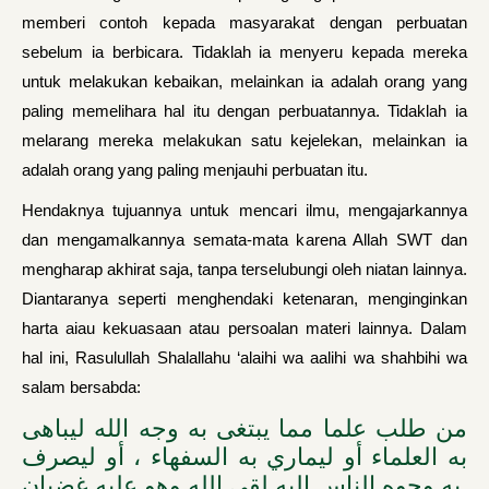
memberi contoh kepada masyarakat dengan perbuatan
sebelum ia berbicara. Tidaklah ia menyeru kepada mereka
untuk melakukan kebaikan, melainkan ia adalah orang yang
paling memelihara hal itu dengan perbuatannya. Tidaklah ia
melarang mereka melakukan satu kejelekan, melainkan ia
adalah orang yang paling menjauhi perbuatan itu.
Hendaknya tujuannya untuk mencari ilmu, mengajarkannya
dan mengamalkannya semata-mata karena Allah SWT dan
mengharap akhirat saja, tanpa terselubungi oleh niatan lainnya.
Diantaranya seperti menghendaki ketenaran, menginginkan
harta aiau kekuasaan atau persoalan materi lainnya. Dalam
hal ini, Rasulullah Shalallahu ‘alaihi wa aalihi wa shahbihi wa
salam bersabda:
من طلب علما مما يبتغى به وجه الله ليباهى
به العلماء أو ليماري به السفهاء ، أو ليصرف
به وجوه الناس إليه لقي الله وهو عليه غضبان