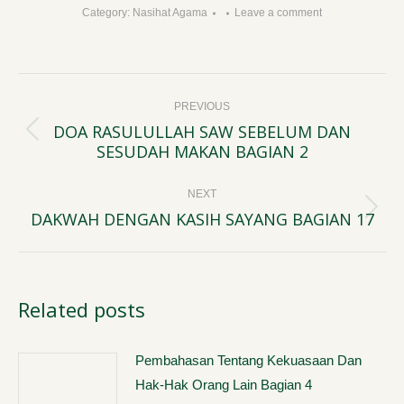
Category:
Nasihat Agama
Leave a comment
Post
PREVIOUS
navigation
DOA RASULULLAH SAW SEBELUM DAN
Previous
SESUDAH MAKAN BAGIAN 2
post:
NEXT
DAKWAH DENGAN KASIH SAYANG BAGIAN 17
Next
post:
Related posts
Pembahasan Tentang Kekuasaan Dan
Hak-Hak Orang Lain Bagian 4