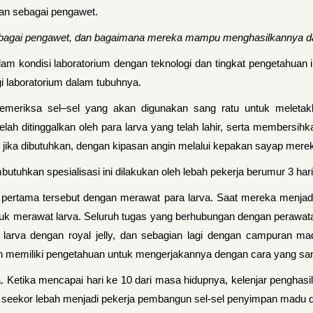
kan sebagai pengawet.
 sebagai pengawet, dan bagaimana mereka mampu menghasilkannya d
lam kondisi laboratorium dengan teknologi dan tingkat pengetahuan
gi laboratorium dalam tubuhnya.
emeriksa sel–sel yang akan digunakan sang ratu untuk meletakka
ah ditinggalkan oleh para larva yang telah lahir, serta membersi
 jika dibutuhkan, dengan kipasan angin melalui kepakan sayap mere
utuhkan spesialisasi ini dilakukan oleh lebah pekerja berumur 3 ha
pertama tersebut dengan merawat para larva. Saat mereka menjadi
k merawat larva. Seluruh tugas yang berhubungan dengan perawatan
rva dengan royal jelly, dan sebagian lagi dengan campuran madu-
 memiliki pengetahuan untuk mengerjakannya dengan cara yang sang
. Ketika mencapai hari ke 10 dari masa hidupnya, kelenjar penghasil
ah seekor lebah menjadi pekerja pembangun sel-sel penyimpan madu 