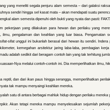
ang yang meneliti segala penjuru alam semesta – dari galaksi raks
ubuhnya sendiri hingga sel kasat mata – akan mendapati suatu per
 jengkal alam semesta dipenuhi oleh bukti yang nyata dan pasti: F
m pekerjaan yang dilakukan para hewan dan perilaku yang merek
, ilmu, pengalaman dan keahlian yang luar biasa. Pengamatan
ifat-sifat unggul ini bukanlah berasal dari hewan itu sendiri. Ind
 kilometer, kemegahan arsitektur jaring laba-laba, pembagian kerj
du adalah sedikit dari beragam contoh lain yang tak terhitung ju
asaan-Nya melalui contoh-contoh ini. Dia memperlihatkan ilmu, h
ga reptil, dan dari ikan paus hingga serangga, memperlihatkan per
ernyata tak mampu menyaingi keahlian mereka.
hanyalah satu di antara berbagai mahluk hidup dengan perilaku mer
pikir. Akan tetapi mereka mampu menyelesaikan sejumlah pekerj