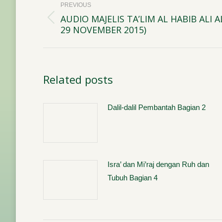
PREVIOUS
navigation
AUDIO MAJELIS TA’LIM AL HABIB ALI 
Previous
29 NOVEMBER 2015)
post:
Related posts
Dalil-dalil Pembantah Bagian 2
Isra’ dan Mi’raj dengan Ruh dan
Tubuh Bagian 4