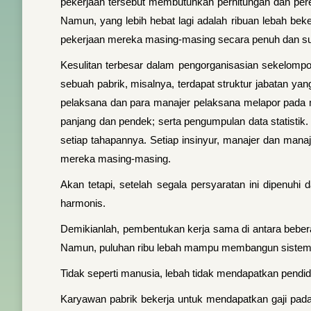
pekerjaan tersebut membutuhkan perhitungan dan pe
Namun, yang lebih hebat lagi adalah ribuan lebah b
pekerjaan mereka masing-masing secara penuh dan su
Kesulitan terbesar dalam pengorganisasian sekelomp
sebuah pabrik, misalnya, terdapat struktur jabatan ya
pelaksana dan para manajer pelaksana melapor pada 
panjang dan pendek; serta pengumpulan data statistik
setiap tahapannya. Setiap insinyur, manajer dan man
mereka masing-masing.
Akan tetapi, setelah segala persyaratan ini dipenuh
harmonis.
Demikianlah, pembentukan kerja sama di antara beb
Namun, puluhan ribu lebah mampu membangun sistem o
Tidak seperti manusia, lebah tidak mendapatkan pendid
Karyawan pabrik bekerja untuk mendapatkan gaji pada 