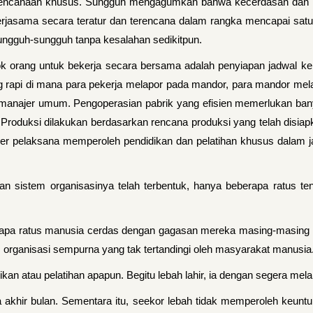
rencanaan khusus. Sungguh mengagumkan bahwa kecerdasan dan keah
ekerjasama secara teratur dan terencana dalam rangka mencapai sa
ngguh-sungguh tanpa kesalahan sedikitpun.
ok orang untuk bekerja secara bersama adalah penyiapan jadwal ke
ng rapi di mana para pekerja melapor pada mandor, para mandor mel
manajer umum. Pengoperasian pabrik yang efisien memerlukan ban
. Produksi dilakukan berdasarkan rencana produksi yang telah disia
ajer pelaksana memperoleh pendidikan dan pelatihan khusus dalam j
i dan sistem organisasinya telah terbentuk, hanya beberapa ratus
erapa ratus manusia cerdas dengan gagasan mereka masing-masing 
rganisasi sempurna yang tak tertandingi oleh masyarakat manusia
ikan atau pelatihan apapun. Begitu lebah lahir, ia dengan segera m
akhir bulan. Sementara itu, seekor lebah tidak memperoleh keuntun