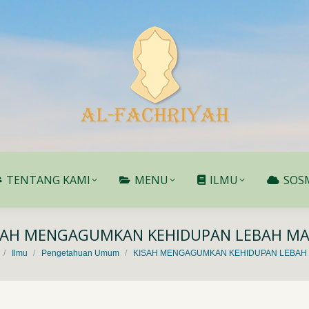
TENTANG KAMI
MENU
ILMU
SOS
TENTANG KAMI
MENU
ILMU
SOS
SAH MENGAGUMKAN KEHIDUPAN LEBAH M
 here:
Ilmu
Pengetahuan Umum
KISAH MENGAGUMKAN KEHIDUPAN LEBAH