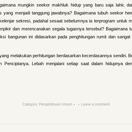
mana mungkin seekor makhluk hidup yang baru saja lahir, dan, 
s yang menjadi tanggung jawabnya? Bagaimana tubuh seekor hewa
elenjar sekresi, padahal sesaat sebelumnya ia terprogram untuk 
erpikir dan merencanakan segala tugasnya tersebut? Bagaimana tu
uksi bangunan ini didasarkan pada penghitungan rumit dan sanga
i yang melakukan perhitungan berdasarkan kecerdasannya sendiri. Beg
 Penciptanya. Lebah menjalani setiap saat dalam hidupnya deng
Category:
Pengetahuan Umum
Leave a comment