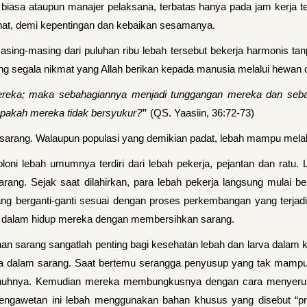
a biasa ataupun manajer pelaksana, terbatas hanya pada jam kerja 
rahat, demi kepentingan dan kebaikan sesamanya.
masing-masing dari puluhan ribu lebah tersebut bekerja harmonis ta
ng segala nikmat yang Allah berikan kepada manusia melalui hewan 
 mereka; maka sebahagiannya menjadi tunggangan mereka dan s
akah mereka tidak bersyukur?
”
(QS. Yaasiin, 36:72-73)
h sarang. Walaupun populasi yang demikian padat, lebah mampu mela
loni lebah umumnya terdiri dari lebah pekerja, pejantan dan ratu.
arang. Sejak saat dilahirkan, para lebah pekerja langsung mulai 
ang berganti-ganti sesuai dengan proses perkembangan yang terjad
 dalam hidup mereka dengan membersihkan sarang.
an sarang sangatlah penting bagi kesehatan lebah dan larva dalam 
a dalam sarang. Saat bertemu serangga penyusup yang tak mampu
hnya. Kemudian mereka membungkusnya dengan cara menyerupai
engawetan ini lebah menggunakan bahan khusus yang disebut “pro