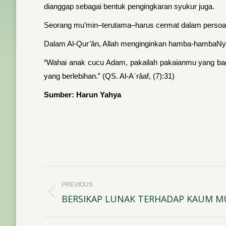
dianggap sebagai bentuk pengingkaran syukur juga.
Seorang mu’min–terutama–harus cermat dalam persoalan
Dalam Al-Qur’ân, Allah menginginkan hamba-hambaNya 
“Wahai anak cucu Adam, pakailah pakaianmu yang bagu
yang berlebihan.” (QS. Al-A`râaf, (7):31)
Sumber: Harun Yahya
Post
PREVIOUS
navigation
BERSIKAP LUNAK TERHADAP KAUM M
Previous
post: