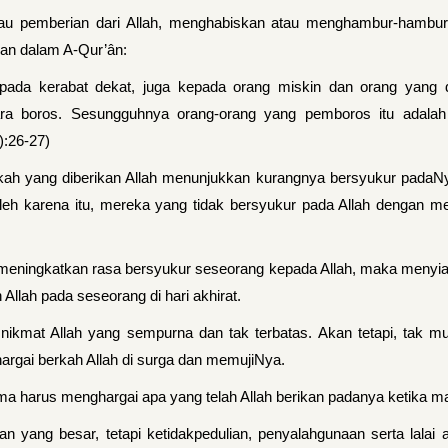
tau pemberian dari Allah, menghabiskan atau menghambur-hamburk
kan dalam A-Qur’ân:
epada kerabat dekat, juga kepada orang miskin dan orang yang
ra boros. Sesungguhnya orang-orang yang pemboros itu adalah 
):26-27)
rkah yang diberikan Allah menunjukkan kurangnya bersyukur padaNy
oleh karena itu, mereka yang tidak bersyukur pada Allah dengan m
meningkatkan rasa bersyukur seseorang kepada Allah, maka menyia
llah pada seseorang di hari akhirat.
nikmat Allah yang sempurna dan tak terbatas. Akan tetapi, tak m
argai berkah Allah di surga dan memujiNya.
 harus menghargai apa yang telah Allah berikan padanya ketika mas
yang besar, tetapi ketidakpedulian, penyalahgunaan serta lalai a