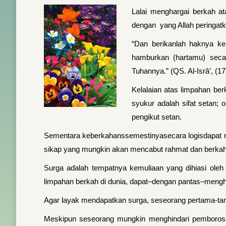
Lalai menghargai berkah a
dengan yang Allah peringat
“Dan berikanlah haknya k
hamburkan (hartamu) seca
Tuhannya.” (QS. Al-Isrâ’, (17
Kelalaian atas limpahan be
syukur adalah sifat setan; 
pengikut setan.
Sementara keberkahanssemestinyasecara logisdapat 
sikap yang mungkin akan mencabut rahmat dan berkah A
Surga adalah tempatnya kemuliaan yang dihiasi oleh 
limpahan berkah di dunia, dapat–dengan pantas–mengh
Agar layak mendapatkan surga, seseorang pertama-tama
Meskipun seseorang mungkin menghindari pemborosan 