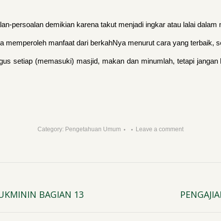
-persoalan demikian karena takut menjadi ingkar atau lalai dalam 
memperoleh manfaat dari berkahNya menurut cara yang terbaik, se
s setiap (memasuki) masjid, makan dan minumlah, tetapi jangan b
Category:
Pengetahuan Umum
Leave a comment
UKMININ BAGIAN 13
PENGAJIA
Next
post: