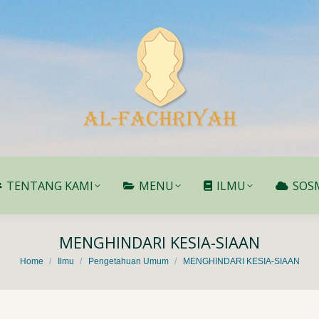
TENTANG KAMI
MENU
ILMU
SOS
TENTANG KAMI
MENU
ILMU
SOS
MENGHINDARI KESIA-SIAAN
You are here:
Home
Ilmu
Pengetahuan Umum
MENGHINDARI KESIA-SIAAN