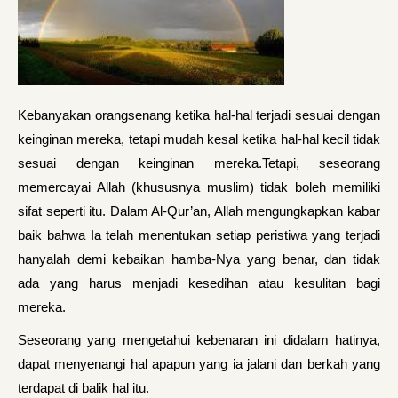
Kebanyakan orangsenang ketika hal-hal terjadi sesuai dengan
keinginan mereka, tetapi mudah kesal ketika hal-hal kecil tidak
sesuai dengan keinginan mereka.Tetapi, seseorang
memercayai Allah (khususnya muslim) tidak boleh memiliki
sifat seperti itu. Dalam Al-Qur’an, Allah mengungkapkan kabar
baik bahwa Ia telah menentukan setiap peristiwa yang terjadi
hanyalah demi kebaikan hamba-Nya yang benar, dan tidak
ada yang harus menjadi kesedihan atau kesulitan bagi
mereka.
Seseorang yang mengetahui kebenaran ini didalam hatinya,
dapat menyenangi hal apapun yang ia jalani dan berkah yang
terdapat di balik hal itu.