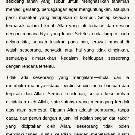
sebidang tanah yang subur untuk menghasilkan tanaman
menjadi gersang, perdagangan agar menguntungkan, ataupun
panci masakan yang terlupakan di kompor. Setiap kejadian
termasuk dalam hikmah Allah yang tak terbatas dan sesuai
dengan rencana-Nya yang luhur. Setetes noda lumpur pada
celana kita, sebuah tusukan pada ban, jerawat muncul di
wajah seseorang, penyakit, atau hal yang tidak diinginkan,
semuanya dimasukkan kedalam kehidupan seseorang
dengan rencana tertentu.
Tidak ada seseorang yang mengalami—mulai dari ia
membuka matanya—dapat berdiri sendiri tanpa bantuan dan
terpisah dari Allah. Semua kehidupan, secara keseluruhan
diciptakan oleh Allah, satu-satunya yang memegang kendali
atas alam semesta. Ciptaan Allah adalah sempurna, tanpa
cacat, dan penuh dengan tujuan. Ini adalah bagian dari takdir
yang diciptakan oleh Allah, seseorang tidak boleh
mendiskriminasi suatu kejadian dengan menetapkan suatu