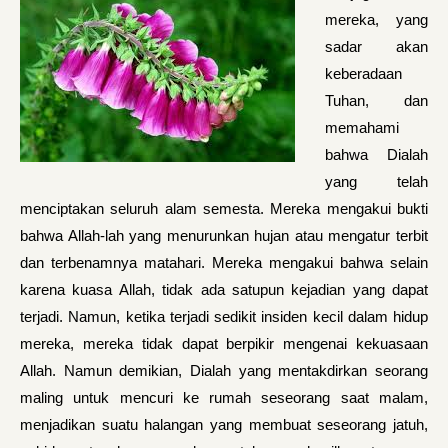
mereka, yang
sadar akan
keberadaan
Tuhan, dan
memahami
bahwa Dialah
yang telah
menciptakan seluruh alam semesta. Mereka mengakui bukti
bahwa Allah-lah yang menurunkan hujan atau mengatur terbit
dan terbenamnya matahari. Mereka mengakui bahwa selain
karena kuasa Allah, tidak ada satupun kejadian yang dapat
terjadi. Namun, ketika terjadi sedikit insiden kecil dalam hidup
mereka, mereka tidak dapat berpikir mengenai kekuasaan
Allah. Namun demikian, Dialah yang mentakdirkan seorang
maling untuk mencuri ke rumah seseorang saat malam,
menjadikan suatu halangan yang membuat seseorang jatuh,