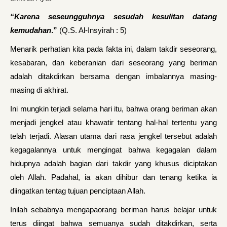
“Karena seseungguhnya sesudah kesulitan datang
kemudahan
.”
(Q.S. Al-Insyirah : 5)
Menarik perhatian kita pada fakta ini, dalam takdir seseorang,
kesabaran, dan keberanian dari seseorang yang beriman
adalah ditakdirkan bersama dengan imbalannya masing-
masing di akhirat.
Ini mungkin terjadi selama hari itu, bahwa orang beriman akan
menjadi jengkel atau khawatir tentang hal-hal tertentu yang
telah terjadi. Alasan utama dari rasa jengkel tersebut adalah
kegagalannya untuk mengingat bahwa kegagalan dalam
hidupnya adalah bagian dari takdir yang khusus diciptakan
oleh Allah. Padahal, ia akan dihibur dan tenang ketika ia
diingatkan tentag tujuan penciptaan Allah.
Inilah sebabnya mengapaorang beriman harus belajar untuk
terus diingat bahwa semuanya sudah ditakdirkan, serta