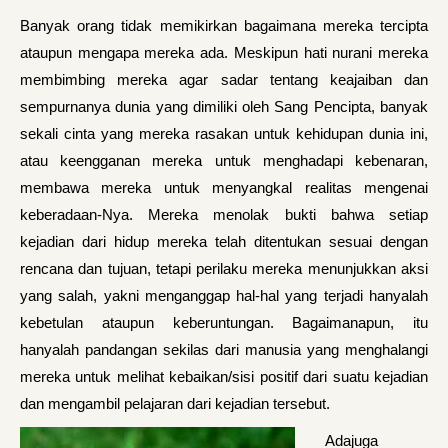
Banyak orang tidak memikirkan bagaimana mereka tercipta
ataupun mengapa mereka ada. Meskipun hati nurani mereka
membimbing mereka agar sadar tentang keajaiban dan
sempurnanya dunia yang dimiliki oleh Sang Pencipta, banyak
sekali cinta yang mereka rasakan untuk kehidupan dunia ini,
atau keengganan mereka untuk menghadapi kebenaran,
membawa mereka untuk menyangkal realitas mengenai
keberadaan-Nya. Mereka menolak bukti bahwa setiap
kejadian dari hidup mereka telah ditentukan sesuai dengan
rencana dan tujuan, tetapi perilaku mereka menunjukkan aksi
yang salah, yakni menganggap hal-hal yang terjadi hanyalah
kebetulan ataupun keberuntungan. Bagaimanapun, itu
hanyalah pandangan sekilas dari manusia yang menghalangi
mereka untuk melihat kebaikan/sisi positif dari suatu kejadian
dan mengambil pelajaran dari kejadian tersebut.
Adajuga