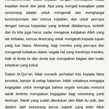
kejadian buruk dan jahat. Apa yang menjadi kewajiban pada
seseorang adalah untuk mengenali dan menghargai
kesempurnaan dari semua kejadian, dan untuk percaya
dengan semua kepastian yang terletak didalamnya, terlebih
dari itu kita juga harus sadar mengenai kebijakan Allah yang
tak terbatas, semua dirancang untuk mengarah kepada tujuan
yang luar biasa. Memang, bagi mereka yang percaya dan
mengenali kebaikan dalam segala hal yang menimpa mereka,
baik di dunia ini dan dunia luar merupakan bagian dari suatu
kebaikan yang kekal.
Dalam Al-Qur’an, Allah menarik perhatian kita kepada fakta
tersebut, hampir di setiap halaman. Inilah sebabnya mengapa
kegagalan untuk mengingat bahwa segala sesuatu menurut
takdir tertentu merupakan kegagalan bagi seseorang yanb
beriman. Takdir yang sudah ditentukan oleh Allah itu unik, dan
dialami oleh seseorang persis seperti yang telah Allah