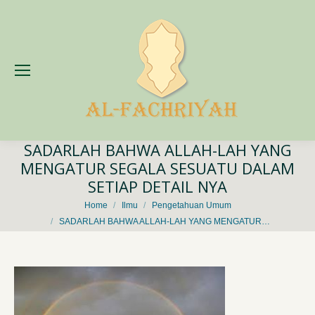
SADARLAH BAHWA ALLAH-LAH YANG
MENGATUR SEGALA SESUATU DALAM
SETIAP DETAIL NYA
You are here:
Home
Ilmu
Pengetahuan Umum
SADARLAH BAHWA ALLAH-LAH YANG MENGATUR…