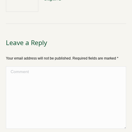
Leave a Reply
Your email address will not be published. Required fields are marked
*
Comment