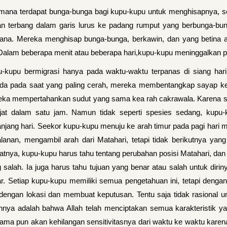
mana terdapat bunga-bunga bagi kupu-kupu untuk menghisapnya, seh
n terbang dalam garis lurus ke padang rumput yang berbunga-bung
sana. Mereka menghisap bunga-bunga, berkawin, dan yang betina a
Dalam beberapa menit atau beberapa hari,kupu-kupu meninggalkan p
-kupu bermigrasi hanya pada waktu-waktu terpanas di siang hari 
da pada saat yang paling cerah, mereka membentangkap sayap ke 
ka mempertahankan sudut yang sama kea rah cakrawala. Karena sudu
jat dalam satu jam. Namun tidak seperti spesies sedang, kupu-
njang hari. Seekor kupu-kupu menuju ke arah timur pada pagi hari m
alanan, mengambil arah dari Matahari, tetapi tidak berikutnya ya
atnya, kupu-kupu harus tahu tentang perubahan posisi Matahari, dan j
 salah. Ia juga harus tahu tujuan yang benar atau salah untuk dir
r. Setiap kupu-kupu memiliki semua pengetahuan ini, tetapi dengan 
engan lokasi dan membuat keputusan. Tentu saja tidak rasional u
nnya adalah bahwa Allah telah menciptakan semua karakteristik y
ama pun akan kehilangan sensitivitasnya dari waktu ke waktu kar