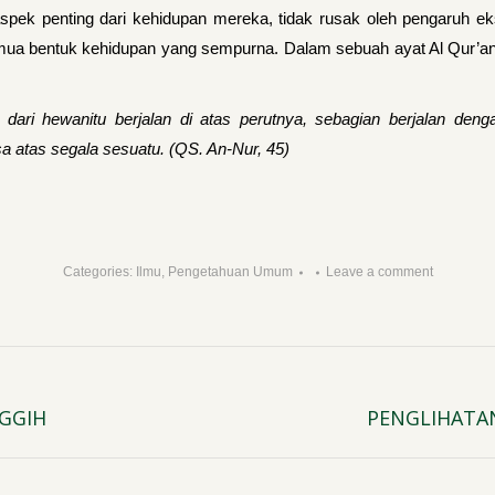
 aspek penting dari kehidupan mereka, tidak rusak oleh pengaruh e
emua bentuk kehidupan yang sempurna. Dalam sebuah ayat Al Qur’a
n dari hewanitu berjalan di atas perutnya, sebagian berjalan de
 atas segala sesuatu. (QS. An-Nur, 45)
Categories:
Ilmu
,
Pengetahuan Umum
Leave a comment
GGIH
PENGLIHATAN
Next
post: