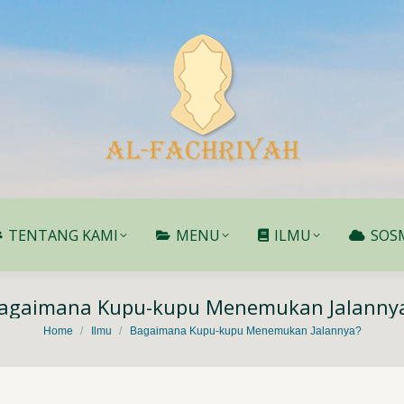
TENTANG KAMI
MENU
ILMU
SOS
TENTANG KAMI
MENU
ILMU
SOS
agaimana Kupu-kupu Menemukan Jalanny
You are here:
Home
Ilmu
Bagaimana Kupu-kupu Menemukan Jalannya?