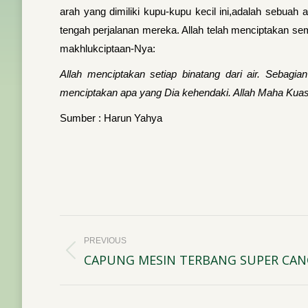
arah yang dimiliki kupu-kupu kecil ini,adalah sebuah
tengah perjalanan mereka. Allah telah menciptakan s
makhlukciptaan-Nya:
Allah menciptakan setiap binatang dari air. Sebagia
menciptakan apa yang Dia kehendaki. Allah Maha Kuasa
Sumber : Harun Yahya
Post
PREVIOUS
navigation
CAPUNG MESIN TERBANG SUPER CAN
Previous
post: