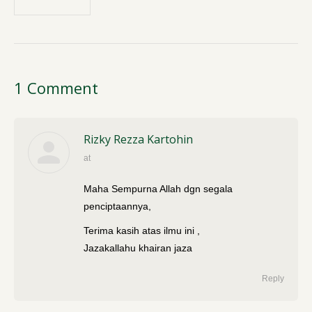
1 Comment
Rizky Rezza Kartohin
at
says:
Maha Sempurna Allah dgn segala
penciptaannya,
Terima kasih atas ilmu ini ,
Jazakallahu khairan jaza
Reply