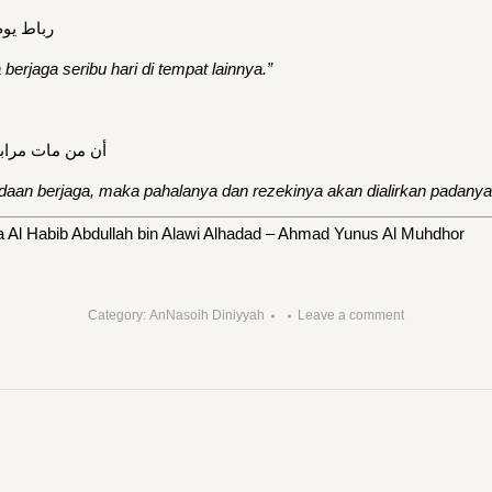
رباط يوم
a berjaga seribu hari di tempat lainnya.”
أن من مات مرابطا
an berjaga, maka pahalanya dan rezekinya akan dialirkan padanya s
 Al Habib Abdullah bin Alawi Alhadad – Ahmad Yunus Al Muhdhor
Category:
AnNasoih Diniyyah
Leave a comment
Next
post: