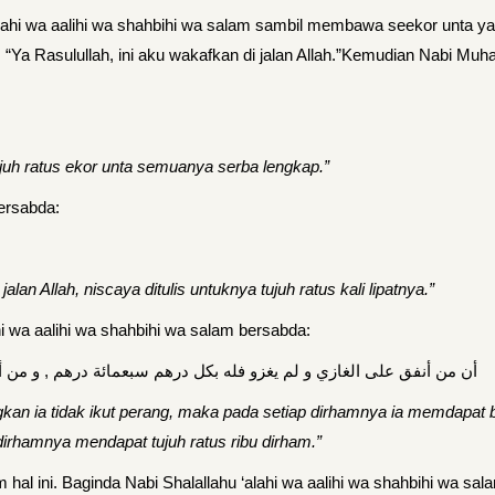
alahi wa aalihi wa shahbihi wa salam sambil membawa seekor unta ya
a: “Ya Rasulullah, ini aku wakafkan di jalan Allah.”Kemudian Nabi Mu
juh ratus ekor unta semuanya serba lengkap.”
bersabda:
an Allah, niscaya ditulis untuknya tujuh ratus kali lipatnya.”
i wa aalihi wa shahbihi wa salam bersabda:
أن من أنفق على الغازي و لم يغزو فله بكل درهم سبعمائة درهم , و من
an ia tidak ikut perang, maka pada setiap dirhamnya ia memdapat b
irhamnya mendapat tujuh ratus ribu dirham.”
 hal ini. Baginda Nabi Shalallahu ‘alahi wa aalihi wa shahbihi wa sa