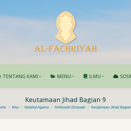
TENTANG KAMI
MENU
ILMU
SOS
TENTANG KAMI
MENU
ILMU
SOS
Keutamaan Jihad Bagian 9
 are here:
ome
Ilmu
Nasihat Agama
AnNasoih Diniyyah
Keutamaan Jihad Bagian