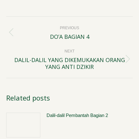
Post
PREVIOUS
navigation
DO’A BAGIAN 4
Previous
post:
NEXT
DALIL-DALIL YANG DIKEMUKAKAN ORANG
Next
YANG ANTI DZIKIR
post:
Related posts
Dalil-dalil Pembantah Bagian 2