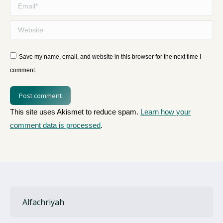
Email *
Website
Save my name, email, and website in this browser for the next time I
comment.
Post comment
This site uses Akismet to reduce spam.
Learn how your
comment data is processed
.
Alfachriyah