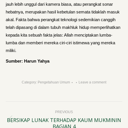
jauh lebih unggul dari kamera biasa, atau perangkat sonar
hebatnya, merupakan hasil kebetulan semata tidaklah masuk
akal. Fakta bahwa perangkat teknologi sedemikian canggih
telah dipasang di dalam tubuh makhluk hidup memperlihatkan
kepada kita sebuah fakta jelas: Allah menciptakan lumba-
lumba dan memberi mereka ciri-ciri istimewa yang mereka
miliki.
Sumber: Harun Yahya
Category:
Pengetahuan Umum
Leave a comment
Post
PREVIOUS
navigation
BERSIKAP LUNAK TERHADAP KAUM MUKMININ
Previous
BAGIAN 4