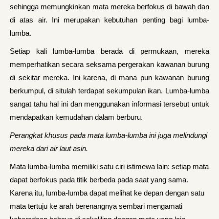
sehingga memungkinkan mata mereka berfokus di bawah dan
di atas air. Ini merupakan kebutuhan penting bagi lumba-
lumba.
Setiap kali lumba-lumba berada di permukaan, mereka
memperhatikan secara seksama pergerakan kawanan burung
di sekitar mereka. Ini karena, di mana pun kawanan burung
berkumpul, di situlah terdapat sekumpulan ikan. Lumba-lumba
sangat tahu hal ini dan menggunakan informasi tersebut untuk
mendapatkan kemudahan dalam berburu.
Perangkat khusus pada mata lumba-lumba ini juga melindungi
mereka dari air laut asin.
Mata lumba-lumba memiliki satu ciri istimewa lain: setiap mata
dapat berfokus pada titik berbeda pada saat yang sama.
Karena itu, lumba-lumba dapat melihat ke depan dengan satu
mata tertuju ke arah berenangnya sembari mengamati