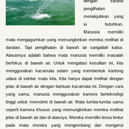
dengan sarana
penglihatan
menakjubkan yang
ia butuhkan.
Manusia memiliki
mata mengagumkan yang memungkinkan mereka melihat di
daratan. Tapi penglihatan di bawah air sangatlah kabur.
Alasannya adalah bahwa mata manusia memiliki masalah
berfokus di bawah air. Untuk mengatasi kesulitan ini, kita
menggunakan kacamata selam yang membentuk kantong
udara di sekitar mata kita. Kita hanya dapat melihat dengan
jelas di bawah air dengan bantuan kacamata ini. Dengan cara
yang sama, manusia menggunakan kamera berteknologi
tinggi untuk memotret di bawah air. Mata lumba-lumba sama
seperti kamera khusus yang memungkinkan mereka melihat
jelas di bawah air dan di atasnya. Mereka memiliki lensa lentur
pada mata mereka yang mengembang dan mengerut