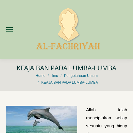
KEAJAIBAN PADA LUMBA-LUMBA
You are here:
Home
Ilmu
Pengetahuan Umum
KEAJAIBAN PADA LUMBA-LUMBA
Allah telah
menciptakan setiap
sesuatu yang hidup