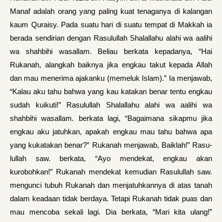
Manaf adalah orang yang paling kuat tenaganya di kalangan
kaum Quraisy. Pada suatu hari di suatu tempat di Makkah ia
berada sendirian dengan Rasulullah Shalallahu alahi wa aalihi
wa shahbihi wasallam. Beliau berkata kepadanya, “Hai
Rukanah, alangkah baiknya jika engkau takut kepada Allah
dan mau menerima ajakanku (memeluk Islam).” Ia menjawab,
“Kalau aku tahu bahwa yang kau katakan benar tentu engkau
sudah kuikuti!” Ra­sulullah Shalallahu alahi wa aalihi wa
shahbihi wasallam. berkata lagi, “Bagaimana sikapmu jika
engkau aku jatuhkan, apakah engkau mau tahu bahwa apa
yang kukatakan benar?” Rukanah menjawab, Baiklah!” Rasu­
lullah saw. berkata, “Ayo mendekat, engkau akan
kurobohkan!” Rukanah mendekat kemudian Rasulullah saw.
me­ngunci tubuh Rukanah dan menjatuhkannya di atas tanah
dalam keadaan tidak berdaya. Tetapi Rukanah tidak puas dan
mau mencoba sekali lagi. Dia berkata, “Mari kita ulang!”