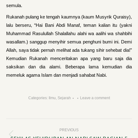
semula.
Rukanah pulang ke tengah kaumnya (kaum Musyrik Quraisy),
lalu berseru, “Hai Bani Abdi Manaf, teman kalian itu (yakni
Muhammad Rasulullah Shalallahu alahi wa aalihi wa shahbihi
wasallam.) sanggup menyihir semua penghuni bumi ini. Demi
Allah, saya tidak pernah melihat ada tukang sihir sehebat dia!”
Kemudian Rukanah menceritakan apa yang baru saja dia
saksikan dan dia alami. Beberapa lama kemudian dia
memeluk agama Islam dan menjadi sahabat Nabi.
Categories:
Ilmu
,
Sejarah
Leave a comment
Post
PREVIOUS
navigation