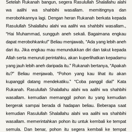
Setelah Rukanah bangun, segera Rasulullah Shalallahu alahi
wa aalihi wa shahbihi wasallam. memitingnya dan
merobohkannya lagi. Dengan heran Ru­kanah berkata kepada
Rasulullah Shalallahu alahi wa aalihi wa shahbihi wasallam.,
“Hai Muhammad, sungguh aneh sekali. Bagaimana engkau
dapat merobohkanku!” Beliau menjawab, “Ada yang lebih aneh
dari itu. Jika engkau mau menundukkan diri dan takut kepada
Al­lah serta menuruti perintahku, akan kuperlihatkan kepa­damu
yang jauh lebih aneh daripada itu.” Rukanah berta­nya, “Apakah
itu?” Beliau menjawab, “Pohon yang kau lihat itu akan
kupanggil datang mendekatiku.” “Coba panggil dia!” Kata
Rukanah. Rasulullah Shalallahu alahi wa aalihi wa shahbihi
wasallam. kemudian memanggil pohon itu yang kemudian
bergerak sampai berada di hadap­an beliau. Beberapa saat
kemudian Rasulullah Shalallahu alahi wa aalihi wa shahbihi
wasallam. meme­rintahkan pohon itu untuk kembali ke tempat
semula. Dan benar, pohon itu segera kembali ke tempat