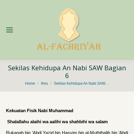
Sekilas Kehidupa An Nabi SAW Bagian
6
You are here:
Home
Ilmu
Sekilas Kehidupa An Nabi SAW…
Kekuatan Fisik Nabi Muhammad
Shalallahu alaihi wa aalihi wa shahbihi wa salam
Rukanah bin ‘Abdi Yazid bin Hasyim bin al-Muththalib bin ‘Abdi