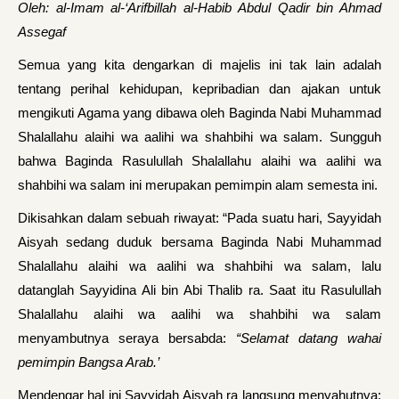
Oleh: al-Imam al
-‘
Arifbillah al-Habib Abdul Qadir bin Ahmad
Assegaf
Semua yang kita dengarkan di majelis ini tak lain adalah
tentang perihal kehidupan, kepribadian dan ajakan untuk
mengikuti Agama yang dibawa oleh Baginda Nabi Muhammad
Shalallahu alaihi wa aalihi wa shahbihi wa salam. Sungguh
bahwa Baginda Rasulullah Shalallahu alaihi wa aalihi wa
shahbihi wa salam ini merupakan pemimpin alam semesta ini.
Dikisahkan dalam sebuah riwayat: “Pada suatu hari, Sayyidah
Aisyah sedang duduk bersama Baginda Nabi Muhammad
Shalallahu alaihi wa aalihi wa shahbihi wa salam, lalu
datanglah Sayyidina Ali bin Abi Thalib ra. Saat itu Rasulullah
Shalallahu alaihi wa aalihi wa shahbihi wa salam
menyambutnya seraya bersabda:
“
Selamat dat
a
ng wahai
pemimpin Bangsa Arab.’
Mendengar hal ini Sayyidah Aisyah ra langsung menyahutnya: