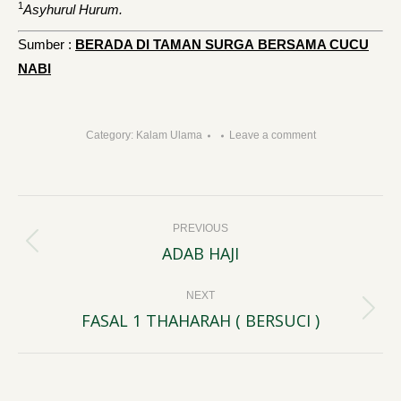
1
Asyhurul Hurum.
Sumber :
BERADA DI TAMAN SURGA
BERSAMA CUCU
NABI
Category:
Kalam Ulama
Leave a comment
Post
PREVIOUS
navigation
ADAB HAJI
Previous
post:
NEXT
FASAL 1 THAHARAH ( BERSUCI )
Next
post: