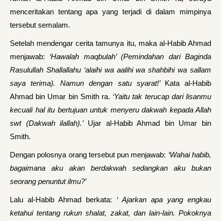
menceritakan tentang apa yang terjadi di dalam mimpinya
tersebut semalam.
Setelah mendengar cerita tamunya itu, maka al-Habib Ahmad
menjawab:
‘Hawalah maqbulah’ (Pemindahan dari Baginda
Rasulullah Shallallahu ‘alaihi wa aalihi wa shahbihi wa sallam
saya terima). Namun dengan satu syarat!’
Kata al-Habib
Ahmad bin Umar bin Smith ra.
‘Yaitu tak terucap dari lisanmu
kecuali hal itu bertujuan untuk menyeru dakwah kepada Allah
swt (Dakwah ilallah).’
Ujar al-Habib Ahmad bin Umar bin
Smith.
Dengan polosnya orang tersebut pun menjawab:
‘Wahai habib,
bagaimana aku akan berdakwah sedangkan aku bukan
seorang penuntut ilmu?’
Lalu al-Habib Ahmad berkata:
‘ Ajarkan apa yang engkau
ketahui tentang rukun shalat, zakat, dan lain-lain. Pokoknya