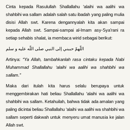
Cinta kepada Rasulullah Shallallahu ‘alaihi wa aalihi wa
shahbihi wa sallam adalah salah satu ibadah yang paling mulia
disisi Allah swt. Karena dengannyalah kita akan sampai
kepada Allah swt. Sampai-sampai al-Imam asy-Sya’rani ra
setiap sehabis shalat, ia membaca wirid sebagai berikut:
اللّهمّ حببني إلى النبي صلى اللّه عليه و سلم
Artinya:
“Ya Allah, tambahkanlah rasa cintaku kepada Nabi
Muhammad
Shallallahu ‘alaihi wa aalihi wa shahbihi wa
sallam.”
Maka dari itulah kita harus selalu berupaya untuk
menggembirakan hati beliau Shallallahu ‘alaihi wa aalihi wa
shahbihi wa sallam. Ketahuilah, bahwa tidak ada amalan yang
paling dicintai beliau Shallallahu ‘alaihi wa aalihi wa shahbihi wa
sallam seperti dakwah untuk menyeru umat manusia ke jalan
Allah swt.