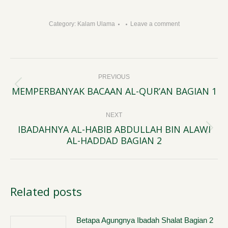
Category:
Kalam Ulama
Leave a comment
Post
PREVIOUS
navigation
MEMPERBANYAK BACAAN AL-QUR’AN BAGIAN 1
Previous
post:
NEXT
IBADAHNYA AL-HABIB ABDULLAH BIN ALAWI
Next
AL-HADDAD BAGIAN 2
post:
Related posts
Betapa Agungnya Ibadah Shalat Bagian 2