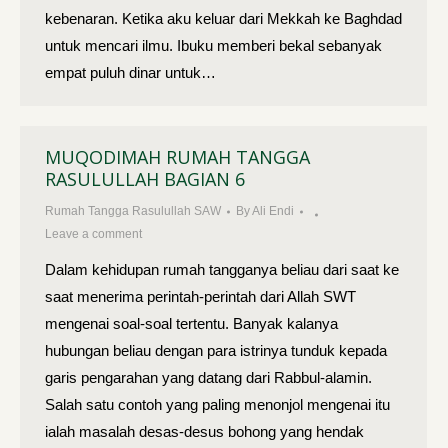
kebenaran. Ketika aku keluar dari Mekkah ke Baghdad
untuk mencari ilmu. Ibuku memberi bekal sebanyak
empat puluh dinar untuk…
MUQODIMAH RUMAH TANGGA
RASULULLAH BAGIAN 6
Rumah Tangga Rasulullah SAW
By
Ali Endi
Leave a comment
Dalam kehidupan rumah tangganya beliau dari saat ke
saat mene­rima perintah-perintah dari Allah SWT
mengenai soal-soal tertentu. Banyak kalanya
hubungan beliau dengan para istrinya tunduk kepada
garis pengarahan yang datang dari Rabbul-alamin.
Salah satu contoh yang paling menonjol mengenai itu
ialah masalah desas-desus bohong yang hendak