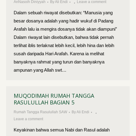
AnNasoih Diniyyah
By
Ali Endi
Leave a comment
Dalam sebuah riwayat disebutkan: “Manusia yang
besar dosanya adalah yang hadir wukuf di Padang
Arafah lalu ia mengira dosanya tidak akan diampuni”
Dalam riwayat lain disebutkan, bahwa tidak pernah
terlihat iblis terlaknat lebih kecil, lebih hina dan lebih
susah daripada Hari Arafah. Karena ia melihat
banyaknya rahmat yang turun dan banyaknya
ampunan yang Allah swt…
MUQODIMAH RUMAH TANGGA
RASULULLAH BAGIAN 5
Rumah Tangga Rasulullah SAW
By
Ali Endi
Leave a comment
Keyakinan bahwa semua Nabi dan Rasul adalah