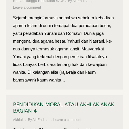
Rumah Tangga Rasulullah SAW
By
Ali Endi
Leave a comment
Sejarah menginformasikan bahwa sebelum kehadiran
agama Islam di dunia terdapat dua peradaban besar,
yaitu peradaban Yunani dan Ro­mawi. Dunia juga
mengenal dua agama besar, Yahudi dan Nasrani, ke­
dua-duanya termasuk agama langit. Masyarakat
Yunani yang terkenal dengan pemikiran filsafatnya
tidak banyak berbicara tentang hak dan kewajiban
wanita. Di kalangan elite (raja-raja dan kaum
bangsawan) kaum wanita…
PENDIDIKAN MORAL ATAU AKHLAK ANAK
BAGIAN 4
Akhlak
By
Ali Endi
Leave a comment