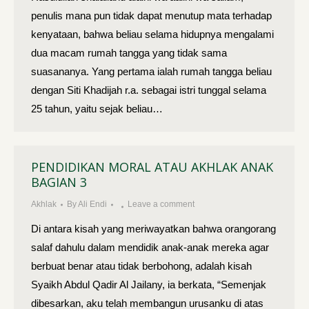
penulis mana pun tidak dapat menutup mata terhadap
kenya­taan, bahwa beliau selama hidupnya mengalami
dua macam rumah tangga yang tidak sama
suasananya. Yang pertama ialah rumah tangga beliau
dengan Siti Khadijah r.a. sebagai istri tunggal selama
25 tahun, yaitu sejak beliau…
PENDIDIKAN MORAL ATAU AKHLAK ANAK
BAGIAN 3
Akhlak
By
Ali Endi
Leave a comment
Di antara kisah yang meriwayatkan bahwa orang­orang
salaf dahulu dalam mendidik anak-anak mereka agar
berbuat benar atau tidak berbohong, adalah kisah
Syaikh Abdul Qadir Al Jailany, ia berkata, “Semenjak
dibesarkan, aku telah membangun urusanku di atas