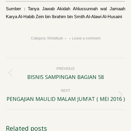
Sumber : Tanya Jawab Akidah Ahlussunnah wal Jamaah
Karya Al-Habib Zein bin Ibrahim bin Smith Al-Alawi Al-Husaini
Category:
Khilafiyah
Leave a comment
Post
PREVIOUS
navigation
BISNIS SAMPINGAN BAGIAN 58
Previous
post:
NEXT
PENGAJIAN MAULID MALAM JUM’AT ( MEI 2016 )
Next
post:
Related posts