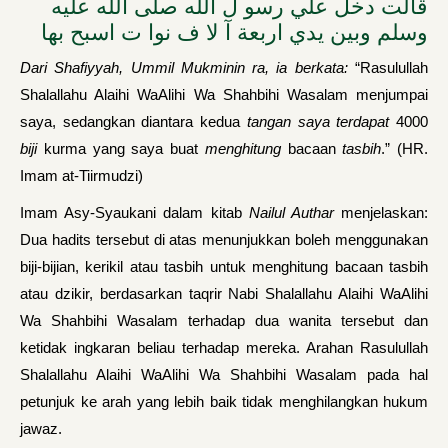
قالت دخل علي رسو ل الله صلى الله عليه
وسلم وبين يدي اربعة آ لا ف نوا ت اسبح بها
Dari Shafiyyah, Ummil Mukminin ra, ia berkata:
“Rasulullah
Shalallahu Alaihi WaAlihi Wa Shahbihi Wasalam menjumpai
saya, sedangkan diantara kedua
tangan saya terdapat
4000
biji
kurma yang saya buat
menghitung
bacaan
tasbih
.” (HR.
Imam at-Tiirmudzi)
Imam Asy-Syaukani dalam kitab
Nailul Authar
menjelaskan:
Dua hadits tersebut di atas menunjukkan boleh menggunakan
biji-bijian, kerikil atau tasbih untuk menghitung bacaan tasbih
atau dzikir, berdasarkan taqrir Nabi Shalallahu Alaihi WaAlihi
Wa Shahbihi Wasalam terhadap dua wanita tersebut dan
ketidak ingkaran beliau terhadap mereka. Arahan Rasulullah
Shalallahu Alaihi WaAlihi Wa Shahbihi Wasalam pada hal
petunjuk ke arah yang lebih baik tidak menghilangkan hukum
jawaz.