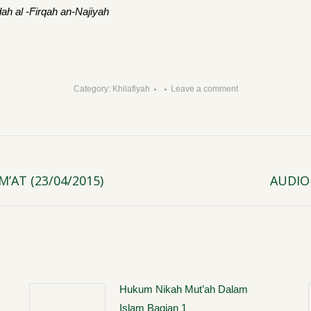
ah al -Firqah an-Najiyah
Category:
Khilafiyah
Leave a comment
’AT (23/04/2015)
AUDIO
Next
post:
Hukum Nikah Mut’ah Dalam
Islam Bagian 1