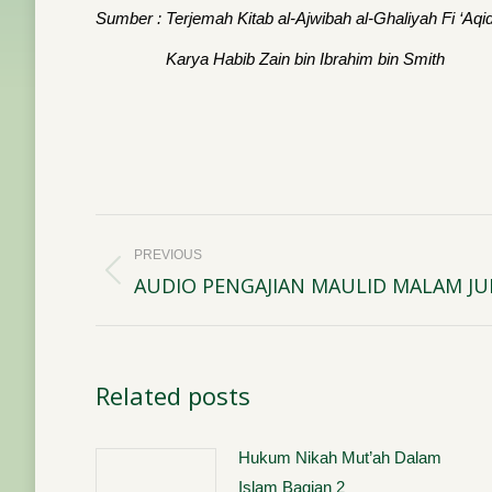
Sumber : Terjemah Kitab al-Ajwibah al-Ghaliyah Fi ‘Aqid
Karya Habib Zain bin Ibrahim bin Smith
Post
PREVIOUS
navigation
AUDIO PENGAJIAN MAULID MALAM JUM
Previous
post:
Related posts
Hukum Nikah Mut’ah Dalam
Islam Bagian 2