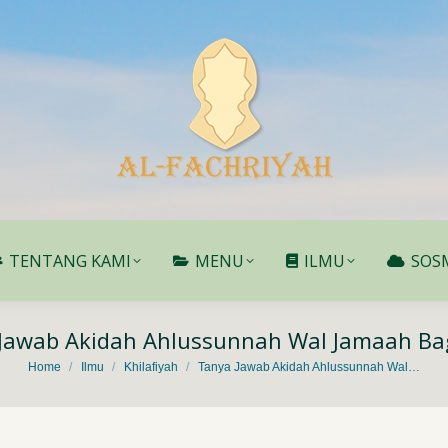
TENTANG KAMI
MENU
ILMU
SOS
TENTANG KAMI
MENU
ILMU
SOS
Jawab Akidah Ahlussunnah Wal Jamaah Ba
You are here:
Home
Ilmu
Khilafiyah
Tanya Jawab Akidah Ahlussunnah Wal…