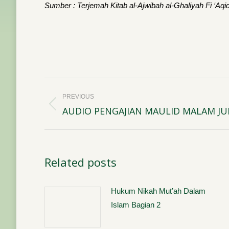
Sumber : Terjemah Kitab al-Ajwibah al-Ghaliyah Fi ‘Aqid
Post
PREVIOUS
navigation
AUDIO PENGAJIAN MAULID MALAM JUM
Previous
post:
Related posts
Hukum Nikah Mut’ah Dalam
Islam Bagian 2