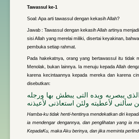
Tawassul ke-1
Soal: Apa arti tawassul dengan kekasih Allah?
Jawab : Tawassul dengan kekasih Allah artinya menjad
sisi Allah yang merelai miliki, disertai keyakinan, b
pembuka setiap rahmat.
Pada hakekatnya, orang yang bertawassul itu tidak
Menolak, bukan lainnya. Ia menuju kepada Allah deng
karena kecintaannya kepada mereka dan karena cint
disebutkan:
الذى يبصربه ويده التى يبطش بها ورجله
ن سألنى لأعطيته ولئن استعاذنى لأعيذنه
Hamba-ku tidak henti-hentinya mendekatkan diri kepa
ia mendengar dengannya, dan penglihatan yang ia m
KepadaKu, maka Aku berinya, dan jika meminta perlin