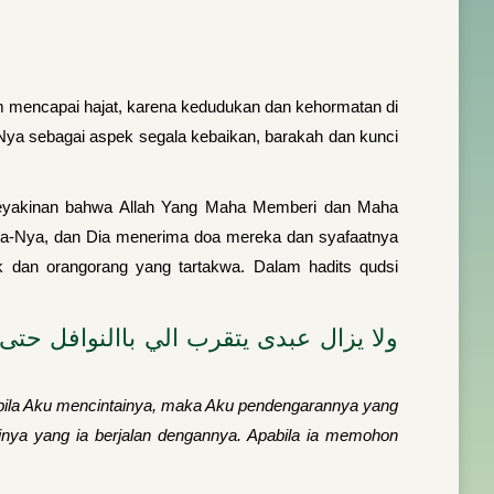
am mencapai hajat, karena kedudukan dan kehormatan di
h-Nya sebagai aspek segala kebaikan, barakah dan kunci
erkeyakinan bahwa Allah Yang Maha Memberi dan Maha
pada-Nya, dan Dia menerima doa mereka dan syafaatnya
k dan orangorang yang tartakwa. Dalam hadits qudsi
ولا يزال عبدى يتقرب الي باالنوافل حتى
abila Aku mencintainya, maka Aku pendengarannya yang
nya yang ia berjalan dengannya. Apabila ia memohon