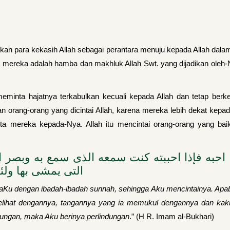
ikan para kekasih Allah sebagai perantara menuju kepada Allah dal
ahwa mereka adalah hamba dan makhluk Allah Swt. yang dijadikan ole
 meminta hajatnya terkabulkan kecuali kepada Allah dan tetap b
an orang-orang yang dicintai Allah, karena mereka lebih dekat ke
a mereka kepada-Nya. Allah itu mencintai orang-orang yang bai
 احبه فإذا احببته كنت سمعه الذى سمع به وبصر 
التى يمشى بها ولئ
daKu dengan ibadah-ibadah sunnah, sehingga Aku mencintainya. Ap
elihat dengannya, tangannya yang ia memukul dengannya dan kaki
dungan, maka Aku berinya perlindungan
.” (H R. Imam al-Bukhari)