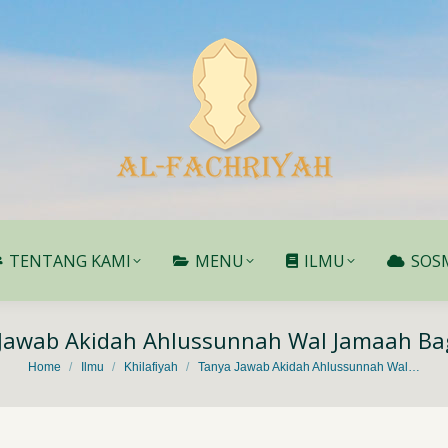
TENTANG KAMI
MENU
ILMU
SOS
TENTANG KAMI
MENU
ILMU
SOS
Jawab Akidah Ahlussunnah Wal Jamaah Ba
You are here:
Home
Ilmu
Khilafiyah
Tanya Jawab Akidah Ahlussunnah Wal…