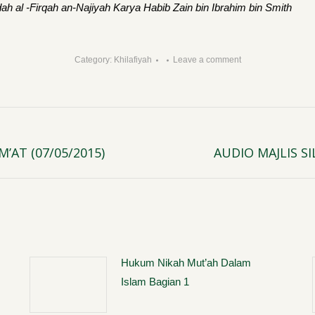
ah al -Firqah an-Najiyah
Karya Habib Zain bin Ibrahim bin Smith
Category:
Khilafiyah
Leave a comment
’AT (07/05/2015)
AUDIO MAJLIS S
Next
post:
Hukum Nikah Mut’ah Dalam
Islam Bagian 1