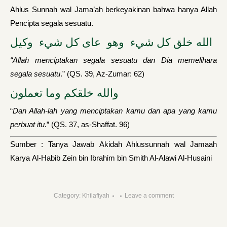
Ahlus Sunnah wal Jama’ah berkeyakinan bahwa hanya Allah
Pencipta segala sesuatu.
الله خلق كل شيء وهو عاى كل شيء وكيل
“Allah menciptakan segala sesuatu dan Dia memelihara
segala sesuatu
.” (QS. 39, Az-Zumar: 62)
والله خلقكم وما تعملون
“
Dan Allah-lah yang menciptakan kamu dan apa yang kamu
perbuat itu.
” (QS. 37, as-Shaffat. 96)
Sumber : Tanya Jawab Akidah Ahlussunnah wal Jamaah
Karya Al-Habib Zein bin Ibrahim bin Smith Al-Alawi Al-Husaini
Category:
Khilafiyah
Leave a comment