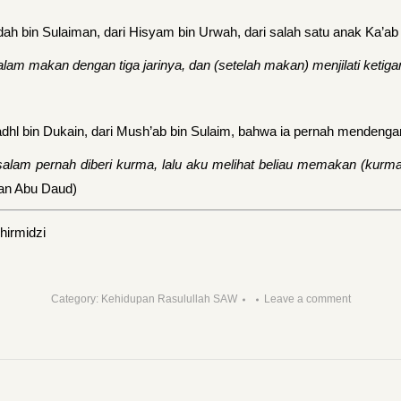
 bin Sulaiman, dari Hisyam bin Urwah, dari salah satu anak Ka’ab bi
salam makan dengan tiga jarinya, dan (setelah makan) menjilati ketig
dhl bin Dukain, dari Mush’ab bin Sulaim, bahwa ia pernah mendengar
a salam pernah diberi kurma, lalu aku melihat beliau memakan (kurm
dan Abu Daud)
hirmidzi
Category:
Kehidupan Rasulullah SAW
Leave a comment