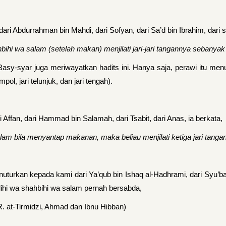
Abdurrahman bin Mahdi, dari Sofyan, dari Sa’d bin Ibrahim, dari sa
ihi wa salam (setelah makan) menjilati jari-jari tangannya sebanyak t
y-syar juga meriwayatkan hadits ini. Hanya saja, perawi itu menut
pol, jari telunjuk, dan jari tengah).
 Affan, dari Hammad bin Salamah, dari Tsabit, dari Anas, ia berkata,
alam bila menyantap makanan, maka beliau menjilati ketiga jari tanga
uturkan kepada kami dari Ya’qub bin Ishaq al-Hadhrami, dari Syu’bah,
alihi wa shahbihi wa salam pernah bersabda,
R. at-Tirmidzi, Ahmad dan Ibnu Hibban)