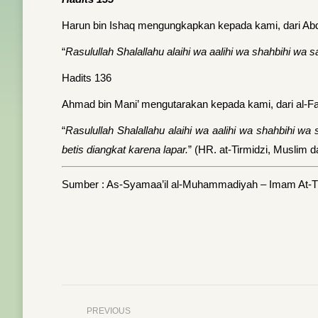
Harun bin Ishaq mengungkapkan kepada kami, dari Abdah
“
Rasulullah Shalallahu alaihi wa aalihi wa shahbihi wa 
Hadits 136
Ahmad bin Mani’ mengutarakan kepada kami, dari al-Fa
“
Rasulullah Shalallahu alaihi wa aalihi wa shahbihi w
betis diangkat karena lapar.
” (HR. at-Tirmidzi, Muslim 
Sumber : As-Syamaa’il al-Muhammadiyah – Imam At-T
Post
PREVIOUS