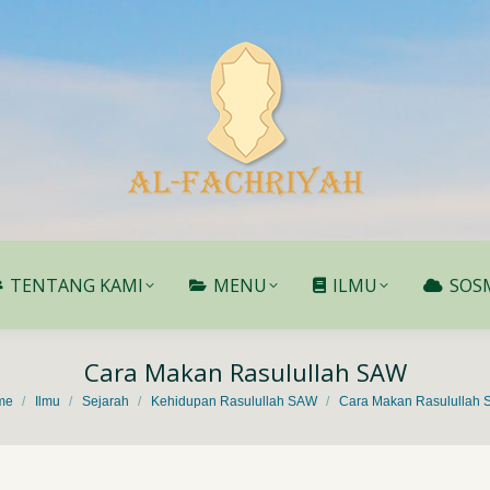
TENTANG KAMI
MENU
ILMU
SOS
TENTANG KAMI
MENU
ILMU
SOS
Cara Makan Rasulullah SAW
are here:
me
Ilmu
Sejarah
Kehidupan Rasulullah SAW
Cara Makan Rasulullah