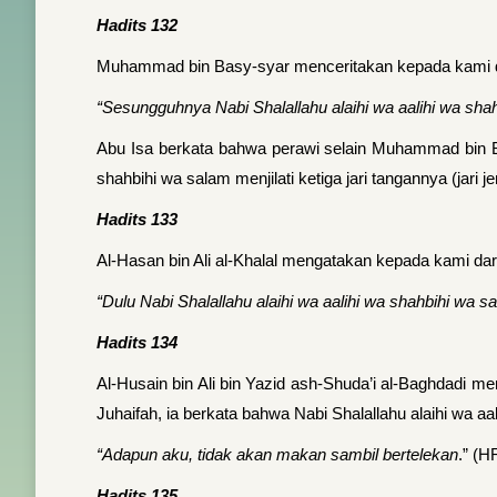
Hadits 132
Muhammad bin Basy-syar menceritakan kepada kami dari 
“Sesungguhnya Nabi Shalallahu alaihi wa aalihi wa shahb
Abu Isa berkata bahwa perawi selain Muhammad bin Bas
shahbihi wa salam menjilati ketiga jari tangannya (jari jem
Hadits 133
Al-Hasan bin Ali al-Khalal mengatakan kepada kami dari
“Dulu Nabi Shalallahu alaihi wa aalihi wa shahbihi wa s
Hadits 134
Al-Husain bin Ali bin Yazid ash-Shuda’i al-Baghdadi men
Juhaifah, ia berkata bahwa Nabi Shalallahu alaihi wa a
“Adapun aku, tidak akan makan sambil bertelekan
.” (H
Hadits 135