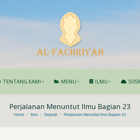
TENTANG KAMI
MENU
ILMU
SOS
TENTANG KAMI
MENU
ILMU
SOS
Perjalanan Menuntut Ilmu Bagian 23
You are here:
Home
Ilmu
Sejarah
Perjalanan Menuntut Ilmu Bagian 23