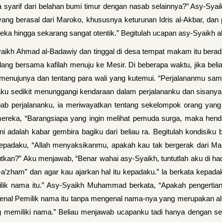
a syarif dari belahan bumi timur dengan nasab selainnya?” Asy-Sya
f yang berasal dari Maroko, khususnya keturunan Idris al-Akbar, da
ereka hingga sekarang sangat otentik.” Begitulah ucapan asy-Syaikh al
ikh Ahmad al-Badawiy dan tinggal di desa tempat makam itu berada
lang bersama kafilah menuju ke Mesir. Di beberapa waktu, jika beli
enujunya dan tentang para wali yang kutemui. “Perjalananmu samp
 sedikit menunggangi kendaraan dalam perjalananku dan sisanya be
ebab perjalananku, ia meriwayatkan tentang sekelompok orang yang 
reka, “Barangsiapa yang ingin melihat pemuda surga, maka hendak
 adalah kabar gembira bagiku dari beliau ra. Begitulah kondisiku
 kepadaku, “Allah menyaksikanmu, apakah kau tak bergerak dari M
tkan?” Aku menjawab, “Benar wahai asy-Syaikh, tuntutlah aku di h
l-a’zham” dan agar kau ajarkan hal itu kepadaku.” la berkata kepada
ik nama itu.” Asy-Syaikh Muhammad berkata, “Apakah pengertia
genal Pemilik nama itu tanpa mengenal nama-nya yang merupakan a
 memiliki nama.” Beliau menjawab ucapanku tadi hanya dengan se