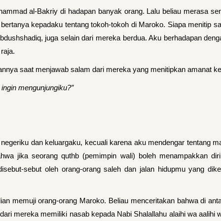
ammad al-Bakriy di hadapan banyak orang. Lalu beliau merasa sena
u bertanya kepadaku tentang tokoh-tokoh di Maroko. Siapa menitip s
bdushshadiq, juga selain dari mereka berdua. Aku berhadapan den
raja.
nnya saat menjawab salam dari mereka yang menitipkan amanat kep
 ingin mengunjungiku?”
i negeriku dan keluargaku, kecuali karena aku mendengar tentang ma
ahwa jika seorang quthb (pemimpin wali) boleh menampakkan dir
sebut-sebut oleh orang-orang saleh dan jalan hidupmu yang dike
ian memuji orang-orang Maroko. Beliau menceritakan bahwa di ant
n dari mereka memiliki nasab kepada Nabi Shalallahu alaihi wa aali