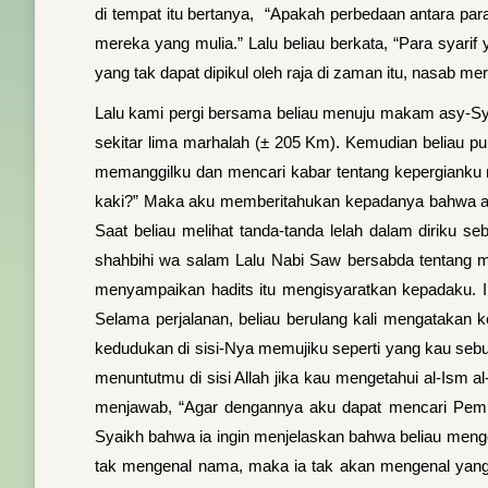
di tempat itu bertanya, “Apakah perbedaan antara par
mereka yang mulia.” Lalu beliau berkata, “Para syari
yang tak dapat dipikul oleh raja di zaman itu, nasab m
Lalu kami pergi bersama beliau menuju makam asy-Sya
sekitar lima marhalah (± 205 Km). Kemudian beliau pu
memanggilku dan mencari kabar tentang kepergianku m
kaki?” Maka aku memberitahukan kepadanya bahwa aku
Saat beliau melihat tanda-tanda lelah dalam diriku s
shahbihi wa salam Lalu Nabi Saw bersabda tentang me
menyampaikan hadits itu mengisyaratkan kepadaku. Ini
Selama perjalanan, beliau berulang kali mengatakan
kedudukan di sisi-Nya memujiku seperti yang kau sebu
menuntutmu di sisi Allah jika kau mengetahui al-Ism a
menjawab, “Agar dengannya aku dapat mencari Pemil
Syaikh bahwa ia ingin menjelaskan bahwa beliau men
tak mengenal nama, maka ia tak akan mengenal yang