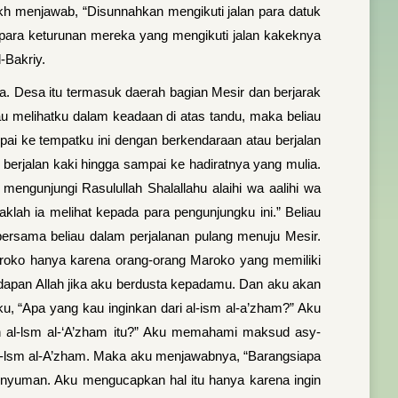
ikh menjawab, “Disunnahkan mengikuti jalan para datuk
n para keturunan mereka yang mengikuti jalan kakeknya
-Bakriy.
. Desa itu termasuk daerah bagian Mesir dan berjarak
au melihatku dalam keadaan di atas tandu, maka beliau
ai ke tempatku ini dengan berkendaraan atau berjalan
rjalan kaki hingga sampai ke hadiratnya yang mulia.
mengunjungi Rasulullah Shalallahu alaihi wa aalihi wa
lah ia melihat kepada para pengunjungku ini.” Beliau
 bersama beliau dalam perjalanan pulang menuju Mesir.
aroko hanya karena orang-orang Maroko yang memiliki
adapan Allah jika aku berdusta kepadamu. Dan aku akan
ku, “Apa yang kau inginkan dari al-ism al-a’zham?” Aku
n al-lsm al-‘A’zham itu?” Aku memahami maksud asy-
l-lsm al-A’zham. Maka aku menjawabnya, “Barangsiapa
nyuman. Aku mengucapkan hal itu hanya karena ingin