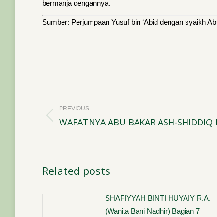
bermanja dengannya.
Sumber: Perjumpaan Yusuf bin ‘Abid dengan syaikh Ab
Post
PREVIOUS
navigation
WAFATNYA ABU BAKAR ASH-SHIDDIQ 
Previous
post:
Related posts
SHAFIYYAH BINTI HUYAIY R.A.
(Wanita Bani Nadhir) Bagian 7