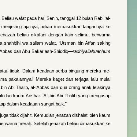
 Beliau wafat pada hari Senin, tanggal 12 bulan Rabi ‘al-
k menjelang ajalnya, beliau me­masukkan tangannya ke
enazah beliau dikafani de­ngan kain selimut berwarna
wa shahbihi wa sallam wafat. ‘Utsman bin Affan saking
a ‘Abbas dan Abu Bakar ash-Shiddiq
—radhiyallahuanhum
 atau tidak. Dalam keadaan serba bingung mereka me­
ama pakaiannya!” Mereka kaget dan terjaga, lalu mulai
in Abi Thalib, al-‘Abbas dan dua orang anak lelakinya
 dari kaum Anshar. ‘Ali bin Abi Thalib yang meng­usap
tetap dalam keadaaan sangat baik.”
juga tidak dijahit. Kemudian jenazah dishalati oleh kaum
erwarna merah. Setelah jenazah beliau dimasukkan ke