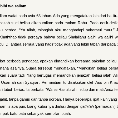
hbihi wa sallam
llam wafat pada usia 63 tahun. Ada yang me­ngatakan lain dari hal itu.
enazah suci beliau dikebumikan pada malam Rabu. Pada detik-deti
au berdoa, “Ya Allah, tolonglah aku menghadapi sakaratul maut.” J
 Khaththab tidak percaya bahwa beliau Shalallahu alaihi wa aalihi 
ngu. Di antara semua yang hadir tidak ada yang lebih tabah daripad
­bat berbeda pendapat, apakah dimandikan bersama pakaian beliau
i mana asalnya. Suara tersebut mengatakan, “Mandikan beliau ber­s
 suara tadi. Yang bertugas memandikan jenazah beliau ialah ‘Ali b
 Usamah dan Syaqran. Pemandian itu disaksikan oleh Aus bin Khauli
ri tubuh beliau. Ia berkata, “Wahai Rasulullah, hidup dan mati Anda 
rjahit, tanpa gamis dan tanpa sorban. Hanya beberapa lipat kain yang 
mami siapa pun. Liang kuburnya dialasi dengan
qathifah
(permadani) b
tumpuk batu bata sebanyak sembilan buah.