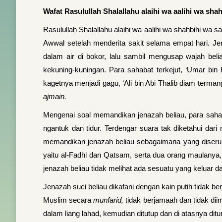
Wafat Rasulullah
Shalallahu alaihi wa aalihi wa sha
Rasulullah Shalallahu alaihi wa aalihi wa shahbihi wa sa
Awwal setelah menderita sakit se­lama empat hari. J
dalam air di bokor, lalu sambil mengusap wajah beli
kekuning-kuningan. Para saha­bat terkejut, ‘Umar bin
kagetnya menjadi gagu, ‘Ali bin Abi Thalib diam terma
ajmain.
Mengenai soal memandikan jenazah beliau, para saha
ngantuk dan tidur. Terdengar suara tak diketahui dar
memandikan jenazah beliau sebagaimana yang diserukan
yaitu al-Fadhl dan Qatsam, serta dua orang maulanya,
jenazah beliau tidak melihat ada sesuatu yang keluar da
Jenazah suci beliau dikafani dengan kain putih tidak be
Muslim secara
munfarid,
tidak berjamaah dan tidak dii
dalam liang lahad, kemudian ditutup dan di atasnya di