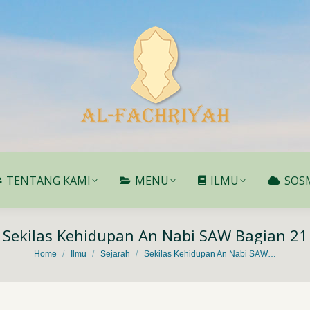
TENTANG KAMI
MENU
ILMU
SOS
TENTANG KAMI
MENU
ILMU
SOS
Sekilas Kehidupan An Nabi SAW Bagian 21
You are here:
Home
Ilmu
Sejarah
Sekilas Kehidupan An Nabi SAW…