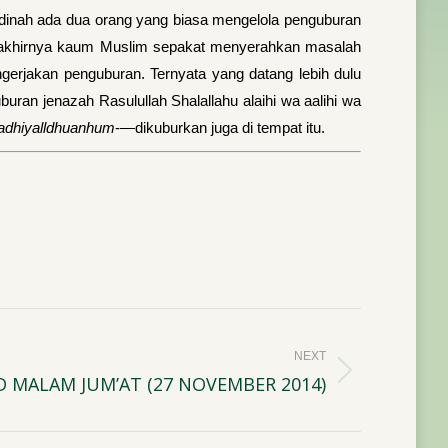
dinah ada dua orang yang biasa mengelola penguburan
a akhirnya kaum Muslim sepakat menyerahkan masalah
ngerjakan penguburan. Ternyata yang datang lebih dulu
ran jenazah Rasulullah Shalallahu alaihi wa aalihi wa
adhiyalldhuanhum
-—dikuburkan juga di tempat itu.
NEXT
D MALAM JUM’AT (27 NOVEMBER 2014)