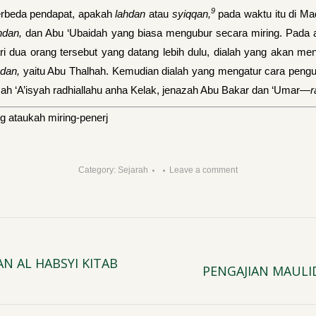
9
erbeda pendapat, apakah
lahdan
atau
syiqqan,
pada waktu itu di Ma
hdan,
dan Abu ‘Ubaidah yang biasa mengubur secara mi­ring. Pad
i dua orang tersebut yang datang lebih dulu, dialah yang akan me
­dan,
yaitu Abu Thalhah. Kemudian dialah yang mengatur cara pengubu
ah ‘A’isyah radhiallahu anha Kelak, jenazah Abu Ba­kar dan ‘Umar—
r
 ataukah miring-penerj
Category:
Sejarah
Leave a comment
N AL HABSYI KITAB
PENGAJIAN MAULI
Next
post: