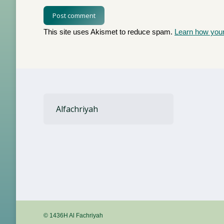
Post comment
This site uses Akismet to reduce spam.
Learn how you
Alfachriyah
© 1436H Al Fachriyah