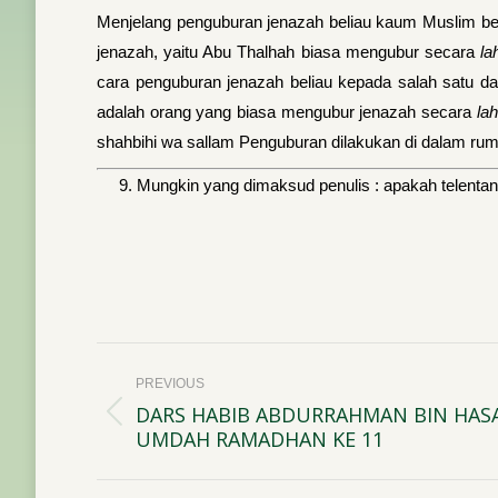
Menjelang penguburan jenazah beliau kaum Muslim b
jenazah, yaitu Abu Thalhah biasa mengubur secara
la
cara penguburan jenazah beliau kepada salah satu dar
adalah orang yang biasa mengubur jenazah secara
lah
shahbihi wa sallam Penguburan dila­kukan di dalam rum
9. Mungkin yang dimaksud penulis : apakah telentang
Post
PREVIOUS
navigation
DARS HABIB ABDURRAHMAN BIN HASA
Previous
UMDAH RAMADHAN KE 11
post: