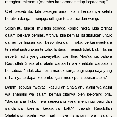
mengharumkanmu (memberikan aroma sedap kepadamu).”
Oleh sebab itu, kita sebagai umat Islam hendaknya selalu
beretika dengan menjaga dill agar tetap suci dan wangi.
Selain itu, fungsi ilmu fikih sebagai kontrol moral juga terlihat
dalam perkara berhias. Artinya, bila berhias itu ditujukan untuk
gam­er perhiasan dan kesombongan, maka perkara-perkara
tersebut justru akan tertolak lantaran menjadi tidak baik. Hal ini
seperti hadits yang diriwayatkan dari Ibnu Mas’ud r.a. bahwa
Rasulullah Shalallahu alaihi wa aalihi wa shahbihi wa salam
bersabda, “Tidak akan bisa masuk surga bagi siapa saja yang
di hatinya terdapat kesombongan, meskipun sebesar atom.”
Dalam sebuah riwayat, Rasulullah Shalallahu alaihi wa aalihi
wa shahbihi wa salam pernah ditanya oleh se-orang pria,
“Bagaimana hukumnya seseorang yang mencintai baju dan
sandalnya karena keduanya balk?” Jawab Rasulullah
Shalallahu alaihi wa aalihi wa shahbihi wa salam,