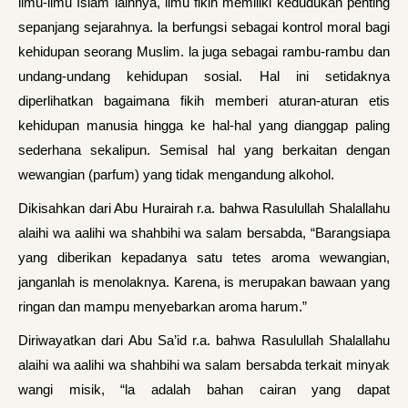
ilmu-ilmu Islam lainnya, ilmu fikih memiliki kedudukan penting
sepanjang sejarahnya. la berfungsi sebagai kontrol moral bagi
kehidupan seorang Muslim. la juga sebagai rambu-rambu dan
undang-undang kehidupan sosial. Hal ini setidaknya
diperlihatkan bagaimana fikih memberi aturan-aturan etis
kehidupan manusia hingga ke hal-hal yang dianggap paling
sederhana sekalipun. Semisal hal yang berkaitan dengan
wewangian (parfum) yang tidak mengandung alkohol.
Dikisahkan dari Abu Hurairah r.a. bahwa Rasulullah Shalallahu
alaihi wa aalihi wa shahbihi wa salam bersabda, “Barangsiapa
yang diberikan kepadanya satu tetes aroma wewangian,
janganlah is menolaknya. Karena, is merupakan bawaan yang
ringan dan mampu menyebarkan aroma harum.”
Diriwayatkan dari Abu Sa’id r.a. bahwa Rasulullah Shalallahu
alaihi wa aalihi wa shahbihi wa salam bersabda terkait minyak
wangi misik, “la adalah bahan cairan yang dapat