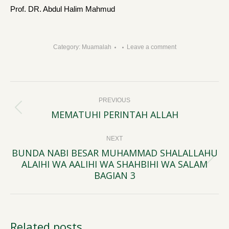
Prof. DR. Abdul Halim Mahmud
Category:
Muamalah
Leave a comment
Post
PREVIOUS
navigation
MEMATUHI PERINTAH ALLAH
Previous
post:
NEXT
BUNDA NABI BESAR MUHAMMAD SHALALLAHU
ALAIHI WA AALIHI WA SHAHBIHI WA SALAM
Next
BAGIAN 3
post:
Related posts