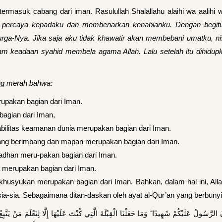
 termasuk cabang dari iman. Rasulullah Shalallahu alaihi wa aalihi
percaya kepadaku dan membenarkan kenabianku. Dengan begitu 
rga-Nya. Jika saja aku tidak khawatir akan membebani umatku, nis
lam keadaan syahid membela agama Allah. Lalu setelah itu dihidupk
ang merah bahwa:
upakan bagian dari Iman.
 bagian dari Iman,
litas keamanan dunia merupakan bagian dari Iman.
ng berimbang dan mapan merupakan bagian dari Iman.
adhan meru-pakan bagian dari Iman.
 merupakan bagian dari Iman.
khusyukan merupakan bagian dari Iman. Bahkan, dalam hal ini, All
a-sia. Sebagaimana ditan-daskan oleh ayat al-Qur’an yang berbunyi
َّسُولُ عَلَيْكُمْ شَهِيدًا ۗ وَمَا جَعَلْنَا الْقِبْلَةَ الَّتِي كُنْتَ عَلَيْهَا إِلَّا لِنَعْلَمَ مَنْ يَتَّبِع