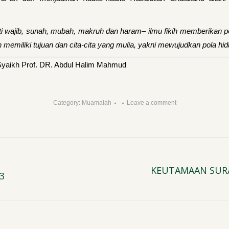
 wajib, sunah, mubah, makruh dan haram– ilmu fikih memberikan po
h memiliki tujuan dan cita-cita yang mulia, yakni mewujudkan pola hid
Syaikh Prof. DR. Abdul Halim Mahmud
Category:
Muamalah
Leave a comment
KEUTAMAAN SURA
3
Next
post: