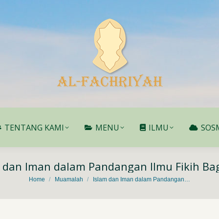
TENTANG KAMI
MENU
ILMU
SOS
TENTANG KAMI
MENU
ILMU
SOS
 dan Iman dalam Pandangan Ilmu Fikih Ba
You are here:
Home
Muamalah
Islam dan Iman dalam Pandangan…