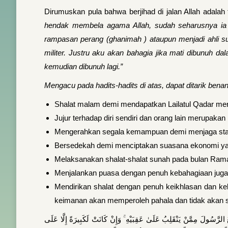
Dirumuskan pula bahwa berjihad di jalan Allah adalah
hendak membela agama Allah, sudah seharusnya ia 
rampasan perang (ghanimah ) ataupun menjadi ahli su
militer. Justru aku akan bahagia jika mati dibunuh da
kemudian dibunuh lagi.”
Mengacu pada hadits-hadits di atas, dapat ditarik ben
Shalat malam demi mendapatkan Lailatul Qadar mer
Jujur terhadap diri sendiri dan orang lain merupakan
Mengerahkan segala kemampuan demi menjaga stabi
Bersedekah demi menciptakan suasana ekonomi ya
Melaksanakan shalat-shalat sunah pada bulan Ram
Menjalankan puasa dengan penuh kebahagiaan juga
Mendirikan shalat dengan penuh keikhlasan dan ke
keimanan akan memperoleh pahala dan tidak akan si
ُ الرَّسُولَ مِمَّنْ يَنْقَلِبُ عَلَىٰ عَقِبَيْهِ ۚ وَإِنْ كَانَتْ لَكَبِيرَةً إِلَّا عَلَى