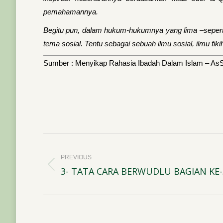
pemahamannya.
Begitu pun, dalam hukum-hukumnya yang lima –seperti
tema sosial. Tentu sebagai sebuah ilmu sosial, ilmu fiki
Sumber : Menyikap Rahasia Ibadah Dalam Islam – As
Post
navigation
PREVIOUS
3- TATA CARA BERWUDLU BAGIAN KE-
Previous
post: