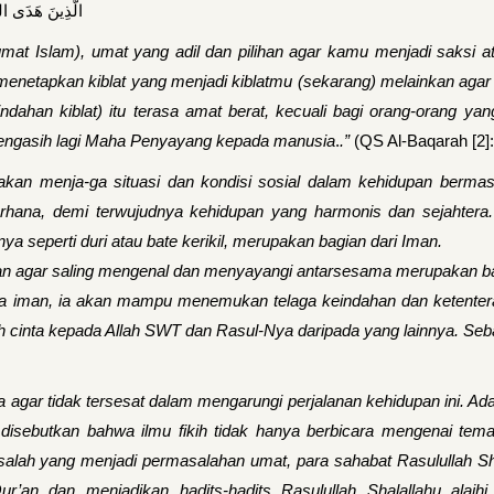
الَّذِينَ هَدَى اللّ
umat Islam), umat yang adil dan pilihan agar kamu menjadi saksi
menetapkan kiblat yang menjadi kiblatmu (sekarang) melainkan aga
an kiblat) itu terasa amat berat, kecuali bagi orang-orang yang t
engasih lagi Maha Penyayang kepada manusia
.
.”
(QS Al-Baqarah [2]:
takan menja-ga situasi dan kondisi sosial dalam kehidupan berm
rhana, demi terwujudnya kehidupan yang harmonis dan sejahtera.
ya seperti duri atau bate kerikil, merupakan bagian dari Iman.
an agar saling mengenal dan menyayangi antarsesama merupakan ba
ia iman, ia akan mampu menemukan telaga keindahan dan ketenter
oleh cinta kepada Allah SWT dan Rasul-Nya daripada yang lainnya. Se
gar tidak tersesat dalam mengarungi perjalanan kehidupan ini. Adapun
 disebutkan bahwa ilmu fikih tidak hanya berbicara mengenai tema
ah yang menjadi permasalahan umat, para sahabat Rasulullah Shala
Qur’an dan menjadikan hadits-hadits Rasulullah Shalallahu alai