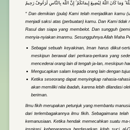
َهُ ۗ وَمَا كَانَ اللَّهُ لِيُضِيعَ إِيمَانَكُمْ ۚ إِنَّ اللَّهَ بِالنَّاسِ لَرَءُوفٌ رَحِيمٌ
“
Dan demikian (pula) Kami telah menjadikan kamu (
menjadi saksi atas (perbuatan) kamu. Dan Kami tidak 
Rasul dan siapa yang membelot. Dan sungguh (pemindah
menyia-nyiakan imanmu. Sesungguhnya Allah Maha P
Sebagai sebuah keyakinan, Iman harus diikut-ser
meskipun berawal dari perkara-perkara yang sede
mencederai orang lain di tengah ja-lan, meskipun han
Mengucapkan salam kepada orang lain dengan tuju
Ketika seseorang dapat menyingkap rahasia-rahas
akan memiliki nilai ibadah, karena lebih dilandasi 
beriman.
Ilmu fikih merupakan petunjuk yang membantu manusia a
dari terlembagakannya ilmu fikih. Sebagaimana telah
kemanusiaan. Ketika hendak memecahkan suatu ma-sal
inspirasi kebenarannya berdasarkan kitab suci al-