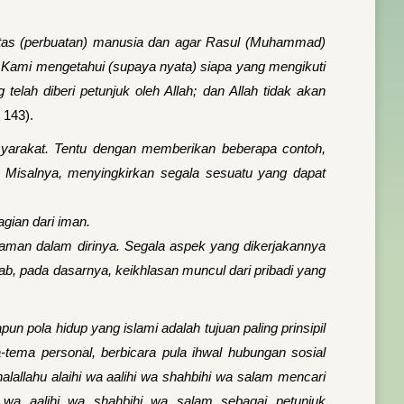
 atas (perbuatan) manusia dan agar Rasul (Muhammad)
r Kami mengetahui (supaya nyata) siapa yang mengikuti
elah diberi petunjuk oleh Allah; dan Allah tidak akan
 143).
asyarakat. Tentu dengan memberikan beberapa contoh,
 Misalnya, menyingkirkan segala sesuatu yang dapat
gian dari iman.
aman dalam dirinya. Segala aspek yang dikerjakannya
bab, pada dasarnya, keikhlasan muncul dari pribadi yang
 pola hidup yang islami adalah tujuan paling prinsipil
-tema personal, berbicara pula ihwal hubungan sosial
llahu alaihi wa aalihi wa shahbihi wa salam mencari
hi wa aalihi wa shahbihi wa salam sebagai petunjuk