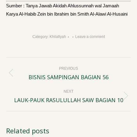
Sumber : Tanya Jawab Akidah Ahlussunnah wal Jamaah
Karya Al-Habib Zein bin Ibrahim bin Smith Al-Alawi Al-Husaini
Category:
Khilafiyah
Leave a comment
Post
PREVIOUS
navigation
BISNIS SAMPINGAN BAGIAN 56
Previous
post:
NEXT
LAUK-PAUK RASULULLAH SAW BAGIAN 10
Next
post:
Related posts