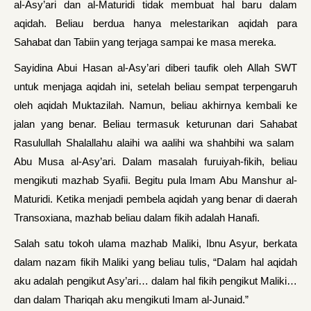
al-Asy’ari dan al-Maturidi tidak membuat hal baru dalam
aqidah. Beliau berdua hanya melestarikan aqidah para
Sahabat dan Tabiin yang terjaga sampai ke masa mereka.
Sayidina Abui Hasan al-Asy’ari diberi taufik oleh Allah SWT
untuk menjaga aqidah ini, setelah beliau sempat terpengaruh
oleh aqidah Muktazilah. Na­mun, beliau akhirnya kembali ke
jalan yang benar. Beliau termasuk keturunan dari Sahabat
Rasulullah Shalallahu alaihi wa aalihi wa shahbihi wa salam
Abu Musa al-Asy’ari. Dalam masalah furuiyah-fikih, beliau
mengikuti mazhab Syafii. Begitu pula Imam Abu Manshur al-
Maturidi. Ketika menjadi pembela aqidah yang benar di daerah
Transoxiana, mazhab beliau dalam fikih adalah Hanafi.
Salah satu tokoh ulama mazhab Maliki, Ibnu Asyur, berkata
dalam nazam fikih Maliki yang be­liau tulis, “Dalam hal aqidah
aku adalah pengikut Asy’ari… dalam hal fikih pengikut Maliki…
dan da­lam Thariqah aku mengikuti Imam al-Junaid.”