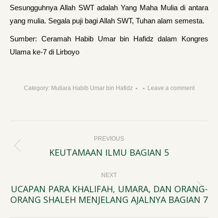
Sesungguhnya Allah SWT adalah Yang Maha Mulia di antara
yang mulia. Segala puji bagi Allah SWT, Tuhan alam semesta.
Sumber: Ceramah Habib Umar bin Hafidz dalam Kongres
Ulama ke-7 di Lirboyo
Category:
Mutiara Habib Umar bin Hafidz
Leave a comment
Post
PREVIOUS
navigation
KEUTAMAAN ILMU BAGIAN 5
Previous
post:
NEXT
UCAPAN PARA KHALIFAH, UMARA, DAN ORANG-
Next
ORANG SHALEH MENJELANG AJALNYA BAGIAN 7
post: