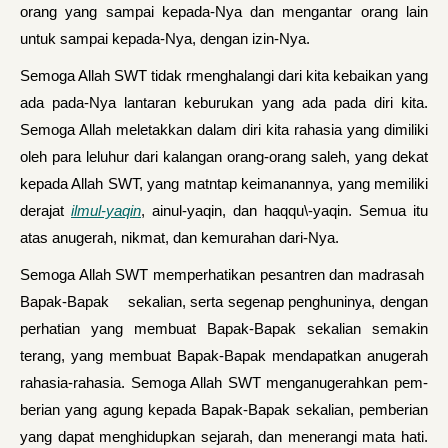
orang yang sampai kepada-Nya dan mengantar orang lain
untuk sampai kepa­da-Nya, dengan izin-Nya.
Semoga Allah SWT tidak rmenghalangi dari kita ke­baikan yang
ada pada-Nya lantaran keburukan yang ada pada diri kita.
Semoga Allah meletakkan dalam diri kita rahasia yang dimiliki
oleh para lelu­hur dari kalangan orang-orang saleh, yang dekat
kepada Allah SWT, yang matntap keimanannya, yang memiliki
derajat
ilmul-yaqin
, ainul-yaqin, dan haqqu\-yaqin. Semua itu
atas anugerah, nikmat, dan kemu­rahan dari-Nya.
Semoga Allah SWT memperhatikan pesantren dan madrasah
Bapak-Bapak sekalian, serta segenap penghuninya, dengan
perhatian yang membuat Bapak-Bapak sekalian semakin
terang, yang mem­buat Bapak-Bapak mendapatkan anugerah
rahasia-rahasia. Semoga Allah SWT menganugerahkan pem­
berian yang agung kepada Bapak-Bapak sekalian, pemberian
yang dapat menghidupkan sejarah, dan menerangi mata hati.