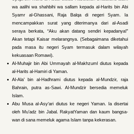
wa aalihi wa shahbihi wa sallam kepada al-Harits bin Abi
Syamr al-Ghassani, Raja Balqa di negeri Syam. Ia
mencampakkan surat yang diterimanya dari al-Asadi
seraya berkata, “Aku akan datang sendiri kepa­danya!”
Akan tetapi Kaisar melarangnya. (Sebagaimana diketahui
pada masa itu negeri Syam termasuk dalam wilayah
kekuasaan Romawi).
Al-Muhajir bin Abi Ummayah al-Makhzuml diutus ke­pada
al-Harits al-Hamiri di Yaman.
Al-Ala’ bin al-Hadhrami diutus kepada al-Mundzir, raja
Bahrain, putra as-Sawi. Al-Mundzir bersedia memeluk
Islam.
Abu Musa al-Asy‘ari diutus ke negeri Yaman. Ia disertai
oleh Mu’adz bin Jabal. RakyatYaman dan kaum bangsa­
wan di sana memeluk agama Islam tanpa kekerasan.