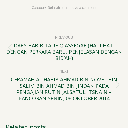
Category:
Sejarah
Leave a comment
Post
PREVIOUS
navigation
DARS HABIB TAUFIQ ASSEGAF (HATI-HATI
DENGAN PERKARA BARU, PENJELASAN DENGAN
Previous
BID’AH)
post:
NEXT
CERAMAH AL HABIB AHMAD BIN NOVEL BIN
SALIM BIN AHMAD BIN JINDAN PADA
Next
PENGAJIAN RUTIN JALSATUL ITSNAIN –
post:
PANCORAN SENIN, 06 OKTOBER 2014
Related posts