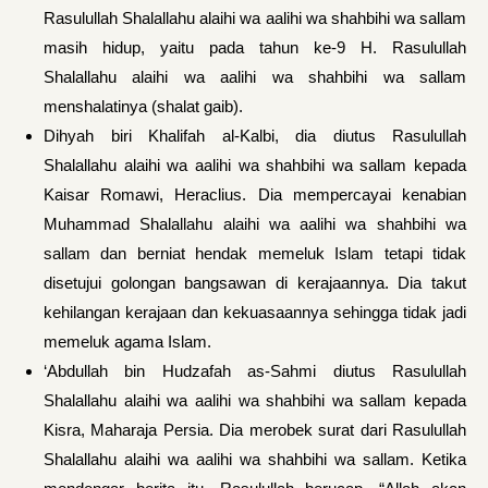
Rasulullah Shalallahu alaihi wa aalihi wa shahbihi wa sallam
masih hidup, yaitu pada tahun ke-9 H. Rasulullah
Shalallahu alaihi wa aalihi wa shahbihi wa sallam
menshalatinya (shalat gaib).
Dihyah biri Khalifah al-Kalbi, dia diutus Rasulullah
Shalallahu alaihi wa aalihi wa shahbihi wa sallam kepada
Kaisar Romawi, Heraclius. Dia mempercayai ke­nabian
Muhammad Shalallahu alaihi wa aalihi wa shahbihi wa
sallam dan berniat hendak memeluk Islam tetapi tidak
disetujui golongan bangsawan di kerajaannya. Dia takut
kehilangan kerajaan dan kekua­saannya sehingga tidak jadi
memeluk agama Islam.
‘Abdullah bin Hudzafah as-Sahmi diutus Rasulullah
Shalallahu alaihi wa aalihi wa shahbihi wa sallam kepada
Kisra, Maharaja Persia. Dia merobek surat dari Rasulullah
Shalallahu alaihi wa aalihi wa shahbihi wa sallam. Ketika