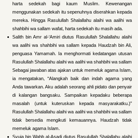
harta sedekah bagi kaum Muslim. Kewenangan
menggunakan sedekah itu sepenuhnya diserahkan ke­pada
mereka. Hingga Rasulullah Shalallahu alaihi wa aalihi wa
shahbihi wa sallam wafat, harta sedekah itu masih ada.
Salith bin Amr al-‘Amiri diutus Rasulullah Shalallahu alaihi
wa aalihi wa shahbihi wa sallam kepada Haudzah bin Ali,
penguasa Yamamah. Ia menghormati kedatangan utusan
Rasulullah Shalallahu alaihi wa aalihi wa shahbihi wa sallam
Sebagai jawaban atas ajakan untuk memeluk agama Islam,
ia mengatakan, “Alangkah baik dan indah agama yang
Anda tawarkan. Aku adalah seorang ahli pidato dan penyair
di kalangan bangsaku. Sampaikan kepadaku beberapa
masalah (un­tuk kuteruskan kepada masyarakatku.)”
Rasulullah Shalallahu alaihi wa aalihi wa shahbihi wa sallam
tidak bersedia mengikuti kemauannya. Haudzah tidak
memeluk agama Islam.
Syuja bin Wahb al-Asadi diutus Rasulullah Shalallahu alaihi