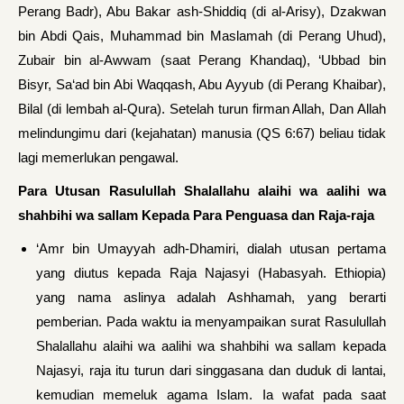
Perang Badr), Abu Bakar ash-Shiddiq (di al-Arisy), Dzakwan
bin Abdi Qais, Muhammad bin Maslamah (di Perang Uhud),
Zubair bin al-Awwam (saat Perang Khandaq), ‘Ubbad bin
Bisyr, Sa‘ad bin Abi Waqqash, Abu Ayyub (di Perang Khaibar),
Bilal (di lembah al-Qura). Setelah turun firman Allah, Dan Allah
melindungimu dari (kejahatan) manusia (QS 6:67) beliau tidak
lagi memerlukan pengawal.
Para Utusan Rasulullah Shalallahu alaihi wa aalihi wa
shahbihi wa sallam
Kepada Para Penguasa dan Raja-raja
‘Amr bin Umayyah adh-Dhamiri, dialah utusan pertama
yang diutus kepada Raja Najasyi (Habasyah. Ethiopia)
yang nama aslinya adalah Ashhamah, yang berarti
pemberian. Pada waktu ia menyampaikan surat Rasulullah
Shalallahu alaihi wa aalihi wa shahbihi wa sallam kepada
Najasyi, raja itu turun dari singgasana dan duduk di lantai,
kemudian memeluk agama Islam. Ia wafat pada saat