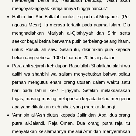
mendengar berita itu, Ra­sulullah berucap, “Allah akan
mengoyak-ngoyak keraja annya hingga hancur.”
Hathib bin Abi Balta‘ah diutus kepada al-Muqauqis (Pe­
nguasa Mesir). Ia merasa tertarik pada agama Islam. Dia
menghadiahkan Mariyah al-Qibthiyyah dan Sirin serta
seekor bagal betina berwarna putih berbelang-be­lang hitam,
untuk Rasulullah saw. Selain itu, dikirimkan pula kepada
beliau uang sebesar 1000 dinar dan 20 helai pakaian.
Para ahli sejarah kehidupan Rasulullah Shalallahu alaihi wa
aalihi wa shahbihi wa sallam menyebut­kan bahwa beliau
pernah mengutus enam orang utusan dalam waktu satu
hari pada tahun ke-7 Hijriyyah. Sete­lah melaksanakan
tugas, masing-masing melaporkan kepada beliau mengenai
apa yang dikatakan oleh pi­hak yang mereka datangi.
‘Amr bin al-‘Ash diutus kepada Jaifir dan ‘Abd, dua orang
putra al-Jalandi, Raja Oman. Dua orang putra raja itu
menyatakan keislamannya melalui Amr dan menyerahkan