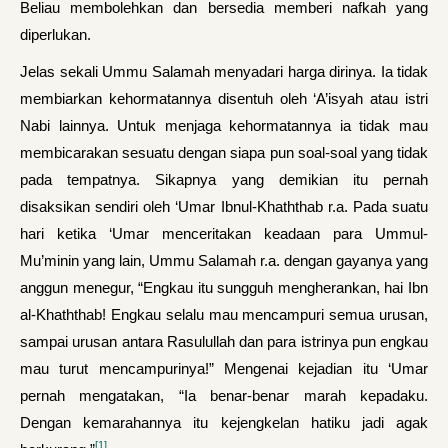
Beliau membolehkan dan bersedia memberi nafkah yang
diperlukan.
Jelas sekali Ummu Salamah menyadari harga dirinya. Ia tidak
mem­biarkan kehormatannya disentuh oleh ‘A’isyah atau istri
Nabi lainnya. Untuk menjaga kehormatannya ia tidak mau
membicarakan sesuatu dengan siapa pun soal-soal yang tidak
pada tempatnya. Sikapnya yang demikian itu pernah
disaksikan sendiri oleh ‘Umar Ibnul-Khaththab r.a. Pada suatu
hari ketika ‘Umar menceritakan keadaan para Ummul-
Mu’minin yang lain, Ummu Salamah r.a. dengan gayanya yang
anggun menegur, “Engkau itu sungguh mengherankan, hai Ibn
al-Khaththab! Engkau selalu mau mencampuri semua urusan,
sampai urusan antara Rasulullah dan para istrinya pun engkau
mau turut mencampurinya!” Mengenai kejadian itu ‘Umar
pernah mengatakan, “Ia benar-benar ma­rah kepadaku.
Dengan kemarahannya itu kejengkelan hatiku jadi agak
[1]