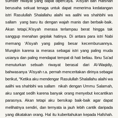
sum­ber riwayat yang dapat dipercaya. ‘A’isyah dan Hafshah
berusaha sekuat tenaga untuk dapat menerima kedatangan
istri Rasulullah Shalallahu alaihi wa aalihi wa shahbihi wa
sallam yang baru itu dengan wajah manis dan berbaik-baik.
Akan tetapi,’A’isyah merasa terlampau berat hingga tak
sanggup menahan gejolak hatinya. Di antara para istri Nabi
memang ‘A’isyah yang paling besar kecembu­ruannya.
Mungkin karena ia merasa sebagai istri yang paling muda
usianya dan paling mendapat tempat di hati beliau. Ibnu Sa’ad
menu­turkan sebuah riwayat berasal dari Al-Waqidiy,
bahwasanya ‘A’isyah r.a. pernah menceritakan dirinya sebagai
berikut, “Ketika aku mendengar Rasulullah Shalallahu alaihi wa
aalihi wa shahbihi wa sallam nikah dengan Ummu Salamah,
aku sangat sedih kare­na banyak orang menyebut kecantikan
parasnya. Akan tetapi aku ber­sikap baik-baik agar dapat
melihatnya sendiri, dan ternyata ia jauh lebih cantik daripada
yang dikatakan orang. Hal itu kuberitahukan kepada Hafshah.