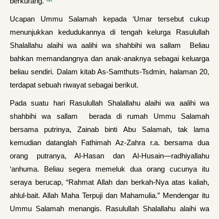
berkurang.”
Ucapan Ummu Salamah kepada ‘Umar tersebut cukup
menunjuk­kan kedudukannya di tengah kelurga Rasulullah
Shalallahu alaihi wa aalihi wa shahbihi wa sallam Beliau
bahkan memandangnya dan anak-anaknya sebagai keluarga
beliau sendiri. Dalam kitab As-Samthuts-Tsdmin, halaman 20,
terdapat sebuah riwayat sebagai berikut.
Pada suatu hari Rasulullah Shalallahu alaihi wa aalihi wa
shahbihi wa sallam berada di rumah Ummu Salamah
bersama putrinya, Zainab binti Abu Salamah, tak lama
kemudian da­tanglah Fathimah Az-Zahra r.a. bersama dua
orang putranya, Al-Hasan dan Al-Husain—radhiyallahu
‘anhuma. Beliau segera memeluk dua orang cucunya itu
seraya berucap, “Rahmat Allah dan berkah-Nya atas kaliah,
ahlul-bait. Allah Maha Terpuji dan Mahamulia.” Mendengar itu
Ummu Salamah menangis. Rasulullah Shalallahu alaihi wa