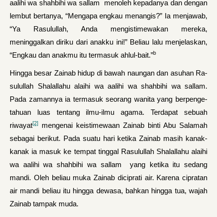
aalihi wa shahbihi wa sallam menoleh kepadanya dan dengan
lembut bertanya, “Mengapa engkau menangis?” Ia menjawab,
“Ya Ra­sulullah, Anda mengistimewakan mereka,
meninggalkan diriku dari anakku ini!” Beliau lalu menjelaskan,
b
“Engkau dan anakmu itu terma­suk ahlul-bait.”
Hingga besar Zainab hidup di bawah naungan dan asuhan Ra­
sulullah Shalallahu alaihi wa aalihi wa shahbihi wa sallam.
Pada zamannya ia termasuk seorang wanita yang berpenge­
tahuan luas tentang ilmu-ilmu agama. Terdapat sebuah
[2]
riwayat
menge­nai keistimewaan Zainab binti Abu Salamah
sebagai berikut. Pada suatu hari ketika Zainab masih kanak-
kanak ia masuk ke tempat tinggal Ra­sulullah Shalallahu alaihi
wa aalihi wa shahbihi wa sallam yang ketika itu sedang
mandi. Oleh beliau muka Zainab diciprati air. Karena cipratan
air mandi beliau itu hingga dewasa, bah­kan hingga tua, wajah
Zainab tampak muda.