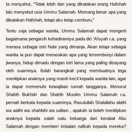
Ia menyahut, “Tidak lebih dari yang dikatakan orang Hafshah
lalu menyebut usia Ummu Salamah. Memang benar apa yang
dikatakan Hafshah, tetapi aku tetap cemburu.”
Tentu saja sebagai wanita, Ummu Salamah dapat mengerti
bagaima­na pengaruh kehadirannya pada diri ‘A’isyah r.a. yang
merasa sebagai istri Nabi yang dimanja. Akan tetapi sebagai
wanita ia pun dapat mera­sakan apa yang tersembunyi dalam
jiwanya, hidup dimadu dengan istri lama yang paling disayang
oleh suaminya. Itulah barangkali yang mem­buatnya tega
menitipkan anaknya yang masih kecil kepada wanita lain, agar
ia dapat memenuhi kewajiban rumah tangganya. Menurut
Shahih Bukhdri dan Shahih Muslim Ummu Salamah r.a.
pernah berkata kepada suaminya, Rasulullah Shalallahu alaihi
wa aalihi wa shahbihi wa sallam , apakah ia boleh menitipkan
anaknya kepada salah satu keluarga dari kerabat Abu
Salamah dengan memberi imbalan nafkah kepada mereka?