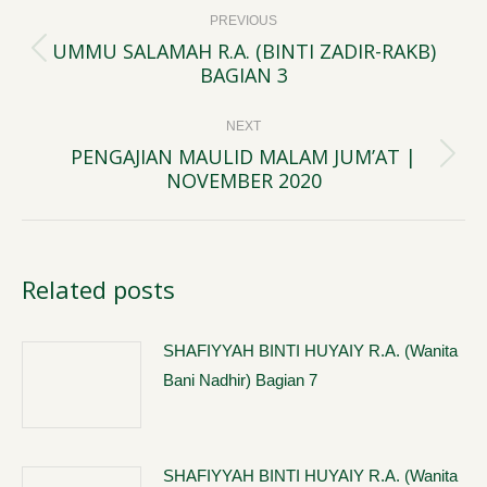
Post
PREVIOUS
navigation
UMMU SALAMAH R.A. (BINTI ZADIR-RAKB)
Previous
BAGIAN 3
post:
NEXT
PENGAJIAN MAULID MALAM JUM’AT |
Next
NOVEMBER 2020
post:
Related posts
SHAFIYYAH BINTI HUYAIY R.A. (Wanita
Bani Nadhir) Bagian 7
SHAFIYYAH BINTI HUYAIY R.A. (Wanita