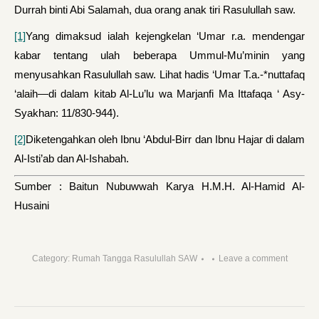
Durrah binti Abi Salamah, dua orang anak tiri Rasulullah saw.
[1]
Yang dimaksud ialah kejengkelan ‘Umar r.a. mendengar
kabar tentang ulah beberapa Ummul-Mu’minin yang
menyusahkan Rasulullah saw. Lihat hadis ‘Umar T.a.-*nuttafaq
‘alaih—di dalam kitab Al-Lu’lu wa Marjanfi Ma Ittafaqa ‘ Asy-
Syakhan: 11/830-944).
[2]
Diketengahkan oleh Ibnu ‘Abdul-Birr dan Ibnu Hajar di dalam
Al-Isti’ab dan Al-Ishabah.
Sumber : Baitun Nubuwwah Karya H.M.H. Al-Hamid Al-
Husaini
Category:
Rumah Tangga Rasulullah SAW
Leave a comment