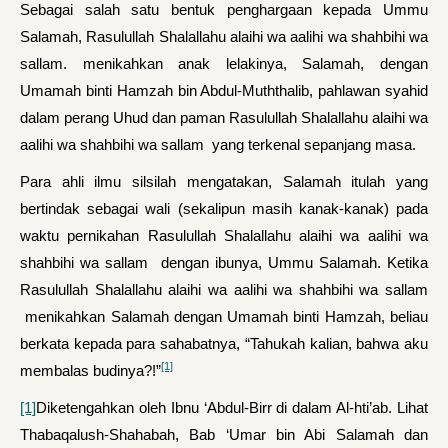
Sebagai salah satu bentuk penghargaan kepada Ummu
Salamah, Rasulullah Shalallahu alaihi wa aalihi wa shahbihi wa
sallam. menikahkan anak lelakinya, Salamah, dengan
Umamah binti Hamzah bin Abdul-Muththalib, pahlawan syahid
dalam perang Uhud dan paman Rasulullah Shalallahu alaihi wa
aalihi wa shahbihi wa sallam yang terkenal sepanjang masa.
Para ahli ilmu silsilah mengatakan, Salamah itulah yang
bertindak sebagai wali (sekalipun masih kanak-kanak) pada
waktu pernikahan Rasulullah Shalallahu alaihi wa aalihi wa
shahbihi wa sallam dengan ibunya, Ummu Salamah. Ketika
Rasulullah Shalallahu alaihi wa aalihi wa shahbihi wa sallam
menikahkan Salamah dengan Umamah binti Hamzah, beliau
berkata kepada para sahabatnya, “Tahukah kalian, bahwa aku
[1]
membalas bu­dinya?!”
[1]
Diketengahkan oleh Ibnu ‘Abdul-Birr di dalam Al-hti’ab. Lihat
Thabaqalush-Shahabah, Bab ‘Umar bin Abi Salamah dan