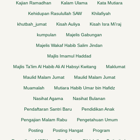
Kajian Ramadhan
Kalam Ulama
Kata Mutiara
Kehidupan Rasulullah SAW
Khilafiyah
khutbah_jumat
Kisah Auliya
Kisah Isra Mi'raj
kumpulan
Majelis Gabungan
Majelis Wakaf Habib Salim Jindan
Majlis Imamul Haddad
Majlis Ta'lim Al Habib Ali Al Habsyi Kwitang
Maklumat
Maulid Malam Jumat
Maulid Malam Jumat
Muamalah
Mutiara Habib Umar bin Hafidz
Nasihat Agama
Nasihat Bulanan
Pendaftaran Santri Baru
Pendidikan Anak
Pengajian Malam Rabu
Pengetahuan Umum
Posting
Posting Hangat
Program