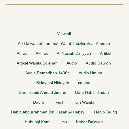
View all
Ad-Da'wah at-Tammah Wa at-Tadzkirah al-Ammah
Ahlak
Akhlak
AnNasoih Diniyyah
Artikel
Artikel Wanita Solehah
Audio
Audio Dauroh
Audio Ramadhan 1436h
Audio Umum
Bidayatul Hidayah
catatan
Dars Habib Ahmad Jindan
Dars Habib Jindan
Dauroh
Fiqih
fiqih Wanita
Habib Abdurrahman Bin Hasan Al Habsyi
Habib Taufiq
Hubungi Kami
Ilmu
Kabar Dakwah