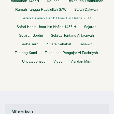
Ramadhan 1437H
Rauhah
Rihlah Ibnu Bathuthah
Rumah Tangga Rasulullah SAW
Safari Dakwah
Safari Dakwah Habib Umar Bin Hafidz 2014
Safari Habib Umar bin Hafidz 1436 H
Sejarah
Sejarah Berdiri
Sekilas Tentang Al facriyah
Serba serbi
Suara Sahabat
Tasawuf
Tentang Kami
Tokoh dan Pengajar Al Fachriyah
Uncategorized
Video
Visi dan Misi
Alfachriyah