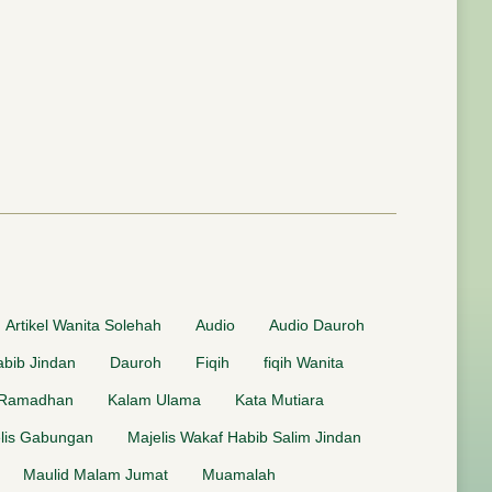
Artikel Wanita Solehah
Audio
Audio Dauroh
bib Jindan
Dauroh
Fiqih
fiqih Wanita
 Ramadhan
Kalam Ulama
Kata Mutiara
lis Gabungan
Majelis Wakaf Habib Salim Jindan
Maulid Malam Jumat
Muamalah