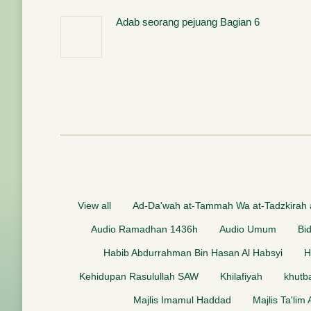
Adab seorang pejuang Bagian 6
View all
Ad-Da'wah at-Tammah Wa at-Tadzkirah
Audio Ramadhan 1436h
Audio Umum
Bi
Habib Abdurrahman Bin Hasan Al Habsyi
H
Kehidupan Rasulullah SAW
Khilafiyah
khutb
Majlis Imamul Haddad
Majlis Ta'lim