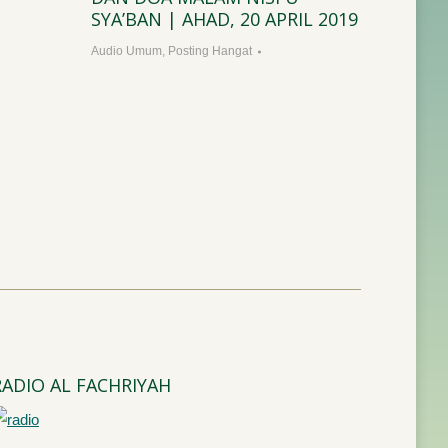
SYA’BAN | AHAD, 20 APRIL 2019
IBADA
Audio Umum
,
Posting Hangat
Nasihat B
RADIO AL FACHRIYAH