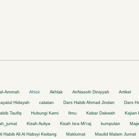
 al-Ammah
Ahlak
Akhlak
AnNasoih Diniyyah
Artikel
dayatul Hidayah
catatan
Dars Habib Ahmad Jindan
Dars Ha
abib Taufiq
Hubungi Kami
Ilmu
Kabar Dakwah
Kajian
ah_jumat
Kisah Auliya
Kisah Isra Mi'raj
kumpulan
Maje
 Al Habib Ali Al Habsyi Kwitang
Maklumat
Maulid Malam Jumat