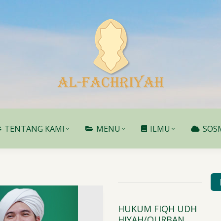
TENTANG KAMI
MENU
ILMU
SOS
TENTANG KAMI
MENU
ILMU
SOS
IMAAN SANTRI BARU
HUKUM FIQH UDH
-PUTRI ALFACHRIYAH
HIYAH/QURBAN