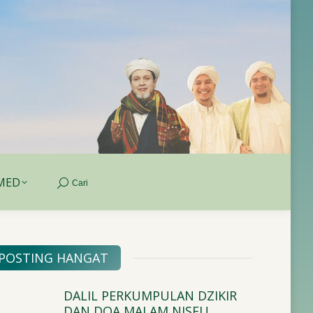
MED
Cari
Search:
MED
Cari
Search:
POSTING HANGAT
DALIL PERKUMPULAN DZIKIR
HUKU
DAN DOA MALAM NISFU
MALAM