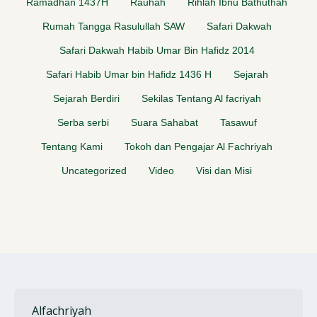
Ramadhan 1437H
Rauhah
Rihlah Ibnu Bathuthah
Rumah Tangga Rasulullah SAW
Safari Dakwah
Safari Dakwah Habib Umar Bin Hafidz 2014
Safari Habib Umar bin Hafidz 1436 H
Sejarah
Sejarah Berdiri
Sekilas Tentang Al facriyah
Serba serbi
Suara Sahabat
Tasawuf
Tentang Kami
Tokoh dan Pengajar Al Fachriyah
Uncategorized
Video
Visi dan Misi
Alfachriyah