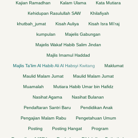
Kajian Ramadhan
Kalam Ulama
Kata Mutiara
Kehidupan Rasulullah SAW
Khilafiyah
khutbah_jumat
Kisah Auliya
Kisah Isra Mi'raj
kumpulan
Majelis Gabungan
Majelis Wakaf Habib Salim Jindan
Majlis Imamul Haddad
Majlis Ta'lim Al Habib Ali Al Habsyi Kwitang
Maklumat
Maulid Malam Jumat
Maulid Malam Jumat
Muamalah
Mutiara Habib Umar bin Hafidz
Nasihat Agama
Nasihat Bulanan
Pendaftaran Santri Baru
Pendidikan Anak
Pengajian Malam Rabu
Pengetahuan Umum
Posting
Posting Hangat
Program