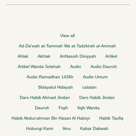
View all
Ad-Da'wah at-Tammah Wa at-Tadzkirah al-Ammah
Ahlak
Akhlak
AnNasoih Diniyyah
Artikel
Artikel Wanita Solehah
Audio
Audio Dauroh
Audio Ramadhan 1436h
Audio Umum
Bidayatul Hidayah
catatan
Dars Habib Ahmad Jindan
Dars Habib Jindan
Dauroh
Fiqih
fiqih Wanita
Habib Abdurrahman Bin Hasan Al Habsyi
Habib Taufiq
Hubungi Kami
Ilmu
Kabar Dakwah