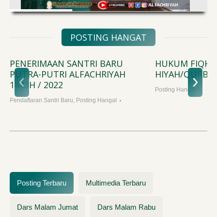
POSTING HANGAT
TRI BARU
HUKUM FIQH UDH
FACHRIYAH
HIYAH/QURBAN
Posting Hangat
sting Hangat
Posting Terbaru
Multimedia Terbaru
Dars Malam Jumat
Dars Malam Rabu