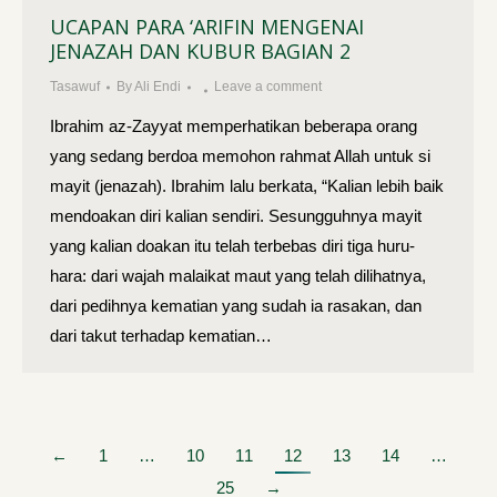
UCAPAN PARA ‘ARIFIN MENGENAI
JENAZAH DAN KUBUR BAGIAN 2
Tasawuf
By
Ali Endi
Leave a comment
Ibrahim az-Zayyat memperhatikan beberapa orang
yang sedang berdoa memohon rahmat Allah untuk si
mayit (jenazah). Ibrahim lalu berkata, “Kalian lebih baik
mendoakan diri kalian sendiri. Sesungguhnya mayit
yang kalian doakan itu telah terbebas diri tiga huru-
hara: dari wajah malaikat maut yang telah dilihatnya,
dari pedihnya kematian yang sudah ia rasakan, dan
dari takut terhadap kematian…
←
1
…
10
11
12
13
14
…
25
→