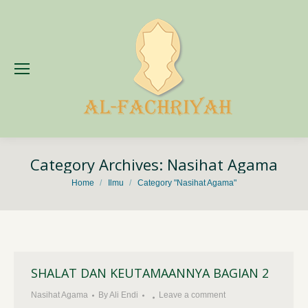
Category Archives:
Nasihat Agama
You are here:
Home
Ilmu
Category "Nasihat Agama"
SHALAT DAN KEUTAMAANNYA BAGIAN 2
Nasihat Agama
By
Ali Endi
Leave a comment