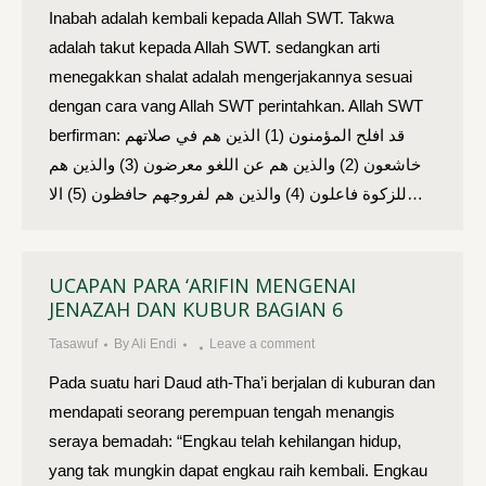
Inabah adalah kembali kepada Allah SWT. Takwa
adalah takut kepada Allah SWT. sedangkan arti
menegakkan shalat adalah mengerjakannya sesuai
dengan cara vang Allah SWT perintahkan. Allah SWT
berfirman: قد افلح المؤمنون (1) الذين هم في صلاتهم
خاشعون (2) والذين هم عن اللغو معرضون (3) والذين هم
للزكوة فاعلون (4) والذين هم لفروجهم حافظون (5) الا…
UCAPAN PARA ‘ARIFIN MENGENAI
JENAZAH DAN KUBUR BAGIAN 6
Tasawuf
By
Ali Endi
Leave a comment
Pada suatu hari Daud ath-Tha’i berjalan di kuburan dan
mendapati seorang perempuan tengah menangis
seraya bemadah: “Engkau telah kehilangan hidup,
yang tak mungkin dapat engkau raih kembali. Engkau