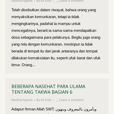
Nasihat Agama
By
Ali Endi
Leave a comment
Telah disebutkan dalam riwayat, bahwa orang yang
menyaksikan kemunkaran, tetapi ia tidak
mengingkarinya, padahal ia mampu untuk
mencegahnya, berarti ia sama-sama mendapatkan
dosa sebagaimana para pelakunya. Begitu juga orang
yang rela dengan kemunkaran. meskipun ia tidak
berada di tempat itu dari jarak antaranya dan tempat
dilakukan kemaksiatan itu, seperti ufuk barat dan ufuk
timur. Orang…
BEBERAPA NASEHAT PARA ULAMA
TENTANG TAKWA BAGIAN 6
Nasihat Agama
By
Ali Endi
Leave a comment
Adapun firman Allah SWT: ويأمرون بالمعروف وينهون