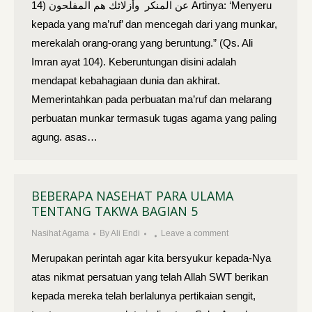
عن المنكر وأزلائك هم المفلحون (14 Artinya: ‘Menyeru
kepada yang ma’ruf’ dan mencegah dari yang munkar,
merekalah orang-orang yang beruntung.” (Qs. Ali
Imran ayat 104). Keberuntungan disini adalah
mendapat kebahagiaan dunia dan akhirat.
Memerintahkan pada perbuatan ma’ruf dan melarang
perbuatan munkar termasuk tugas agama yang paling
agung. asas…
BEBERAPA NASEHAT PARA ULAMA
TENTANG TAKWA BAGIAN 5
Nasihat Agama
By
Ali Endi
Leave a comment
Merupakan perintah agar kita bersyukur kepada-Nya
atas nikmat persatuan yang telah Allah SWT berikan
kepada mereka telah berlalunya pertikaian sengit,