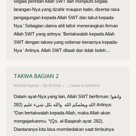
segala perintah Allah SWT dan menjauhi segala
larangan-Nya yang dzahir maupun batin, disertai rasa
pengagungan kepada Allah SWT dan takut kepada-
Nya.’ Sebagian ulama ahli tafsir menerangkan firman
Allah SWT yang artinya: ‘Bertakwalah kepada Allah
SWT dengan takwa yang sebenar-benarnya kepada-
Nya ‘ Artinya. Allah SWT ditaati dan tidak boleh…
TAKWA BAGIAN 2
Nasihat Agama
By
Ali Endi
Leave a comment
Dalam ayat-Nya yang lain, Allah SWT berfirman: واتقوا
الله ويعلمكم الله والله بكل شيء عليم (282 Artinya:
“Dan bertakwalah kepada Allah, maka Allah akan
mengajarkanmu. “(Qs. al-Baqarah ayat: 282).
Diantaranya kita bisa membedakan saat timbulnya