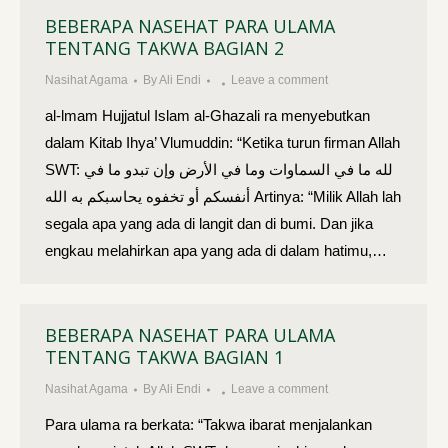
BEBERAPA NASEHAT PARA ULAMA
TENTANG TAKWA BAGIAN 2
Nasihat Agama
By
Ali Endi
Leave a comment
al-lmam Hujjatul Islam al-Ghazali ra menyebutkan
dalam Kitab Ihya’ Vlumuddin: “Ketika turun firman Allah
SWT: لله ما في السماوات وما في الأرض وإن تبدو ما في
أنفسكم أو تخفوه يحاسبكم به الله Artinya: “Milik Allah lah
segala apa yang ada di langit dan di bumi. Dan jika
engkau melahirkan apa yang ada di dalam hatimu,…
BEBERAPA NASEHAT PARA ULAMA
TENTANG TAKWA BAGIAN 1
Nasihat Agama
By
Ali Endi
Leave a comment
Para ulama ra berkata: “Takwa ibarat menjalankan