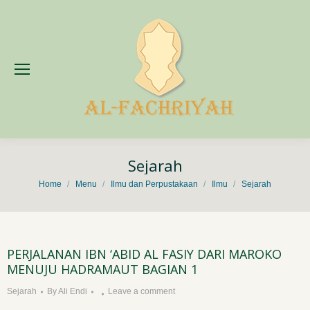
Sejarah
You are here:
Home
Menu
Ilmu dan Perpustakaan
Ilmu
Sejarah
PERJALANAN IBN ‘ABID AL FASIY DARI MAROKO
MENUJU HADRAMAUT BAGIAN 1
Sejarah
By
Ali Endi
Leave a comment