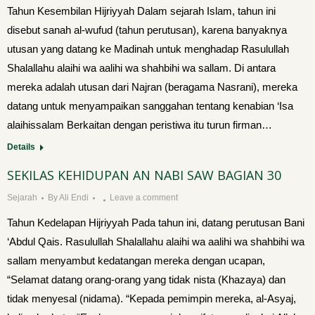
Tahun Kesembilan Hijriyyah Dalam sejarah Islam, tahun ini
disebut sanah al-wufud (tahun perutusan), karena banyaknya
utusan yang datang ke Madi­nah untuk menghadap Rasulullah
Shalallahu alaihi wa aalihi wa shahbihi wa sallam. Di antara
mereka adalah utusan dari Najran (beragama Nasrani), mereka
da­tang untuk menyampaikan sanggahan tentang kenabian ‘Isa
alaihissalam Berkaitan dengan peristiwa itu turun firman…
Details
SEKILAS KEHIDUPAN AN NABI SAW BAGIAN 30
Sejarah
By
Ali Endi
Leave a comment
Tahun Kedelapan Hijriyyah Pada tahun ini, datang perutusan Bani
‘Abdul Qais. Rasulullah Shalallahu alaihi wa aalihi wa shahbihi wa
sallam menyambut kedatangan mereka dengan ucapan,
“Selamat datang orang-orang yang tidak nista (Khazaya) dan
tidak menyesal (nidama). “Kepada pemimpin me­reka, al-Asyaj,