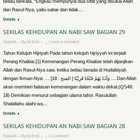
beliau berkata, “Engkau mempunyai dua sifat yang disukai Allah
dan Rasul-Nya, yaitu sabar dan tidak…
Details
SEKILAS KEHIDUPAN AN NABI SAW BAGIAN 29
Sejarah
By
Ali Endi
Leave a comment
Tahun Ketujuh Hijriyah Pada tahun ketujuh hijriyyah ini terjadi
Perang Khaibar.[1] Kemenangan Perang Khaibar telah dijanjikan
Allah dan Rasul-Nya saw. ketika beliau berada di Hudaibiyah
dengan firman-Nya: … وَأثـَا بَهُمْ فَتْحًا قَرِيْبًا [ الفتح : 18] ….Dan Allah
akan memberi balasan kemenangan dalam waktu dekat.(QS48:
18) Demikian menurut sebagian ulama tafsir. Rasulullah
Shalallahu alaihi wa…
Details
SEKILAS KEHIDUPAN AN NABI SAW BAGIAN 28
Sejarah
By
Ali Endi
1 Comment