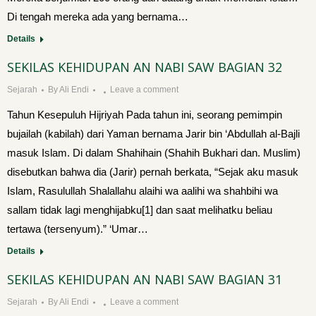
Di tengah mereka ada yang bernama…
Details
SEKILAS KEHIDUPAN AN NABI SAW BAGIAN 32
Sejarah
By
Ali Endi
Leave a comment
Tahun Kesepuluh Hijriyah Pada tahun ini, seorang pemimpin
bujailah (kabilah) dari Yaman bernama Jarir bin ‘Abdullah al-Bajli
masuk Is­lam. Di dalam Shahihain (Shahih Bukhari dan. Muslim)
disebut­kan bahwa dia (Jarir) pernah berkata, “Sejak aku masuk
Islam, Rasulullah Shalallahu alaihi wa aalihi wa shahbihi wa
sallam tidak lagi menghijabku[1] dan saat melihatku beliau
tertawa (tersenyum).” ‘Umar…
Details
SEKILAS KEHIDUPAN AN NABI SAW BAGIAN 31
Sejarah
By
Ali Endi
Leave a comment