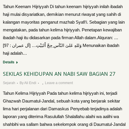
Tahun Keenam Hijriyyah Di tahun keenam hijriyyah inilah ibadah
haji mulai disyariatkan, demikian menurut riwayat yang sahih di
ka­langan mayoritas penganut mazhab Syafi‘i. Sebagian yang lain
mengatakan, pada tahun kelima hijriyyah. Penetapan kewajiban
ibadah haji itu didasarkan pada firman Allah dalam.Alquran: …
وَللهِ عَلىَ النّاَس ِحِجّ اْلبَيْتِ… [آل عمران : 97] Menunaikan ibadah
haji adalah…
Details
SEKILAS KEHIDUPAN AN NABI SAW BAGIAN 27
Sejarah
By
Ali Endi
Leave a comment
Tahun Kelima Hijriyyah Pada tahun kelima hijriyyah ini, terjadi
Ghazwah Daumatul-Jandal, sebuah kota yang berjarak sekitar
lima hari perjalanan dari Damaskus Penyebab terjadinya adalah
la­poran yang diterima Rasulullah Shalallahu alaihi wa aalihi wa
shahbihi wa sallam bahwa sekelompok orang di Daumatul-Jandal