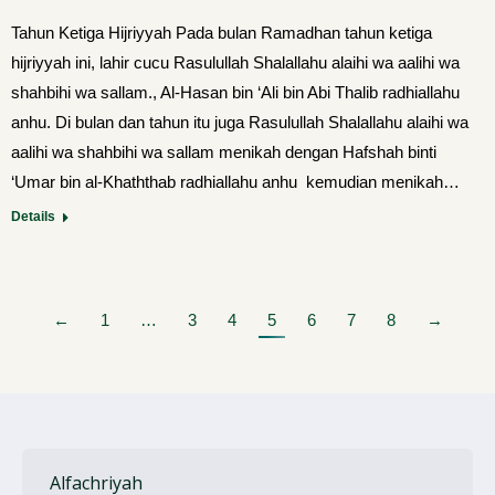
Tahun Ketiga Hijriyyah Pada bulan Ramadhan tahun ketiga
hijriyyah ini, lahir cucu Rasulullah Shalallahu alaihi wa aalihi wa
shahbihi wa sallam., Al-Hasan bin ‘Ali bin Abi Thalib radhiallahu
anhu. Di bulan dan tahun itu juga Rasulullah Shalallahu alaihi wa
aalihi wa shahbihi wa sallam menikah dengan Hafshah binti
‘Umar bin al-Khaththab radhiallahu anhu kemu­dian menikah…
Details
←
1
…
3
4
5
6
7
8
→
Alfachriyah