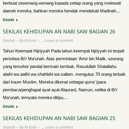
berbuat sewenang-wenang kepada setiap orang yang melewati
daerah mereka, bahkan mereka hendak mendekati Madinah…
Details
SEKILAS KEHIDUPAN AN NABI SAW BAGIAN 26
Sejarah
By
Ali Endi
Leave a comment
Tahun Keempat Hijriyyah Pada tahun keempat hijriyyah ini terjadi
peristiwa Bi’r Ma’unah. Atas permintaan ‘Amir bin Malik, seorang
yang tersohor pandai bermain tombak, Rasulullah Shalallahu
alaihi wa aalihi wa shahbihi wa sallam. mengutus 70 orang terbaik
dari kaum Muslim. Mereka dikenal sebagai qurra’ (para
pembaca/penghapal ayat-ayat Alquran). Na­mun, setiba di Bi’r
Ma’unah, ternyata mereka ditipu,…
Details
SEKILAS KEHIDUPAN AN NABI SAW BAGIAN 25
Sejarah
By
Ali Endi
Leave a comment