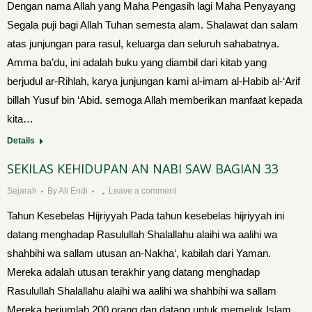
Dengan nama Allah yang Maha Pengasih lagi Maha Penyayang
Segala puji bagi Allah Tuhan semesta alam. Shalawat dan salam
atas junjungan para rasul, keluarga dan seluruh sahabatnya.
Amma ba’du, ini adalah buku yang diambil dari kitab yang
berjudul ar-Rihlah, karya junjungan kami al-imam al-Habib al-‘Arif
billah Yusuf bin ‘Abid. semoga Allah memberikan manfaat kepada
kita…
Details
SEKILAS KEHIDUPAN AN NABI SAW BAGIAN 33
Sejarah
By
Ali Endi
Leave a comment
Tahun Kesebelas Hijriyyah Pada tahun kesebelas hijriyyah ini
datang menghadap Rasulullah Shalallahu alaihi wa aalihi wa
shahbihi wa sallam utusan an-Nakha‘, kabilah dari Yaman.
Mereka adalah utusan terakhir yang datang menghadap
Rasulullah Shalallahu alaihi wa aalihi wa shahbihi wa sallam
Mereka berjumlah 200 orang dan datang untuk memeluk Islam.