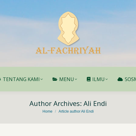
TENTANG KAMI
MENU
ILMU
SOS
TENTANG KAMI
MENU
ILMU
SOS
Author Archives:
Ali Endi
You are here:
Home
Article author Ali Endi