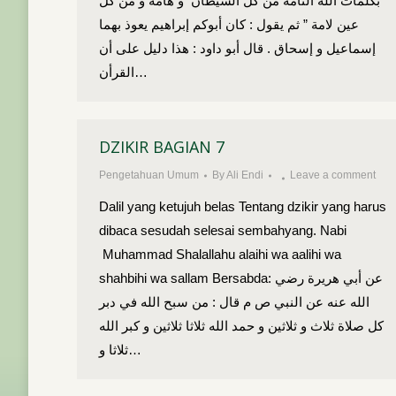
بكلمات الله التامة من كل الشيطان و هامة و من كل
عين لامة ” ثم يقول : كان أبوكم إبراهيم يعوذ بهما
إسماعيل و إسحاق . قال أبو داود : هذا دليل على أن
القرأن…
DZIKIR BAGIAN 7
Pengetahuan Umum
By
Ali Endi
Leave a comment
Dalil yang ketujuh belas Tentang dzikir yang harus
dibaca sesudah selesai sembahyang. Nabi
Muhammad Shalallahu alaihi wa aalihi wa
shahbihi wa sallam Bersabda: عن أبي هريرة رضي
الله عنه عن النبي ص م قال : من سبح الله في دبر
كل صلاة ثلاث و ثلاثين و حمد الله ثلاثا ثلاثين و كبر الله
ثلاثا و…