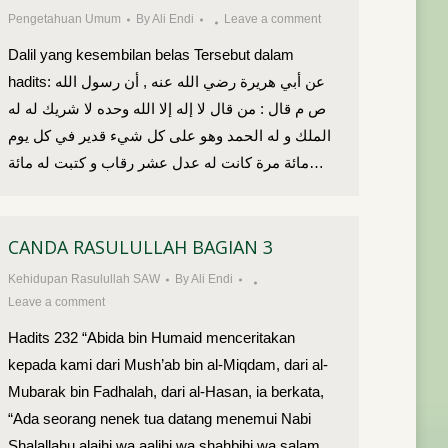
Pengetahuan Umum
By
Ali Endi
Leave a comment
Dalil yang kesembilan belas Tersebut dalam
hadits: عن أبي هريرة رضي الله عنه , أن رسول الله
ص م قال : من قال لا إله إلا الله وحده لا شريك له له
الملك و له الحمد وهو على كل شيء قدير في كل يوم
مائة مرة كانت له عدل عشر رقاب و كتبت له مائة…
CANDA RASULULLAH BAGIAN 3
Kehidupan Rasulullah SAW
By
Ali Endi
Leave a comment
Hadits 232 “Abida bin Humaid menceritakan
kepada kami dari Mush’ab bin al-Miqdam, dari al-
Mubarak bin Fadhalah, dari al-Hasan, ia berkata,
“Ada seorang nenek tua datang menemui Nabi
Shalallahu alaihi wa aalihi wa shahbihi wa salam,