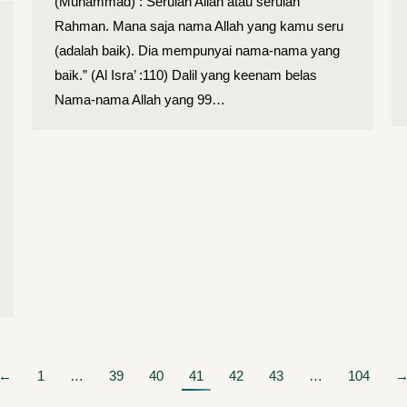
(Muhammad) : Serulah Allah atau serulah
Rahman. Mana saja nama Allah yang kamu seru
(adalah baik). Dia mempunyai nama-nama yang
baik.” (Al Isra’ :110) Dalil yang keenam belas
Nama-nama Allah yang 99…
←
1
…
39
40
41
42
43
…
104