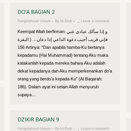
DO’A BAGIAN 2
Pengetahuan Umum
By
Ali Endi
Leave a comment
Keempat Allah berfirman: و إذا سألك عبادي عني
فإني قريب أجيب دعوة الداعي إذا دعان… ( البقرة
156 Artinya: “Dan apabila hamba-Ku bertanya
kepadamu (Hai Muhammad) tentang Aku maka
katakanlah kepada mereka bahwa Aku adalah
dekat kepadanya dan Aku memperkenankan do’a
orang yang berdo’a kepada-Ku” (Al Baqarah:
186). Dalam ayat ini selain Allah menyuruh
supaya…
DZIKIR BAGIAN 9
Pengetahuan Umum
By
Ali Endi
Leave a comment