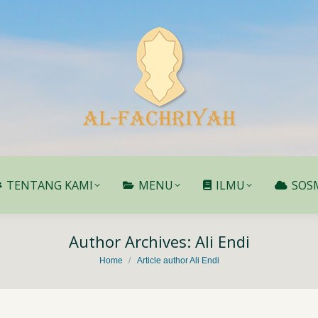
TENTANG KAMI
MENU
ILMU
SOS
TENTANG KAMI
MENU
ILMU
SOS
Author Archives:
Ali Endi
You are here:
Home
Article author Ali Endi