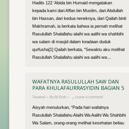
Hadits 122 ‘Abida bin Humaid mengatakan
kepada kami dari Affan bin Muslim, dari Abdullah
bin Hassan, dari kedua neneknya, dari Qailah binti
Makhramah, ia berkata bahwa ia pernah melihat
Rasulullah Shalallahu alaihi wa aalihi wa shahbihi
wa salam di masjid dalam keadaan duduk
qurfusha[1] Qailah berkata, “Sewaktu aku melihat
Rasulullah Shalallahu alaihi wa aalihi wa…
WAFATNYA RASULULLAH SAW DAN
PARA KHULAFAURRASYIDIN BAGIAN 5
Tasawuf
By
Ali Endi
Leave a comment
Aisyah menuturkan, “Pada hari wafatnya
Rasulullah Shalallahu Alaihi Wa Aalihi Wa Shahbihi
Wa Salam, orang-orang melihat kesehatan beliau