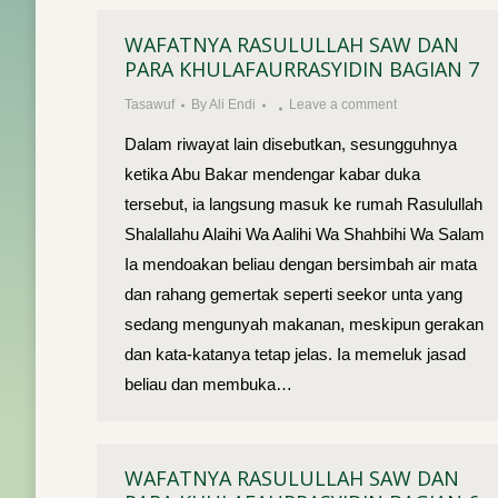
WAFATNYA RASULULLAH SAW DAN
PARA KHULAFAURRASYIDIN BAGIAN 7
Tasawuf
By
Ali Endi
Leave a comment
Dalam riwayat lain disebutkan, sesungguhnya
ketika Abu Bakar mendengar kabar duka
tersebut, ia langsung masuk ke rumah Rasulullah
Shalallahu Alaihi Wa Aalihi Wa Shahbihi Wa Salam
Ia mendoakan beliau dengan bersimbah air mata
dan rahang gemertak seperti seekor unta yang
sedang mengunyah makanan, meskipun gerakan
dan kata-katanya tetap jelas. Ia memeluk jasad
beliau dan membuka…
WAFATNYA RASULULLAH SAW DAN