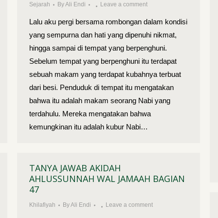
Sejarah
By
Ali Endi
Leave a comment
Lalu aku pergi bersama rombongan dalam kondisi
yang sempurna dan hati yang dipenuhi nikmat,
hingga sampai di tempat yang berpenghuni.
Sebelum tempat yang berpenghuni itu terdapat
sebuah makam yang terdapat kubahnya terbuat
dari besi. Penduduk di tempat itu mengatakan
bahwa itu adalah makam seorang Nabi yang
terdahulu. Mereka mengatakan bahwa
kemungkinan itu adalah kubur Nabi…
TANYA JAWAB AKIDAH
AHLUSSUNNAH WAL JAMAAH BAGIAN
47
Khilafiyah
By
Ali Endi
Leave a comment