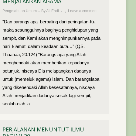
MENJALANKAN AGAMA
Pengetahuan Umum
By
Ali Endi
Leave a comment
“Dan barangsiapa berpaling dari peringatan-Ku,
maka sesungguhnya baginya penghidupan yang
sempit, dan Kami akan menghimpunkannya pada
hari kiamat dalam keadaan buta…” (QS.
Thaahaa, 20:124) “Barangsiapa yang Allah
menghendaki akan memberikan kepadanya
petunjuk, niscaya Dia melapangkan dadanya
untuk (memeluk agama) Islam. Dan barangsiapa
yang dikehendaki Allah kesesatannya, niscaya
Allah menjadikan dadanya sesak lagi sempit,
seolah-olah ia…
PERJALANAN MENUNTUT ILMU