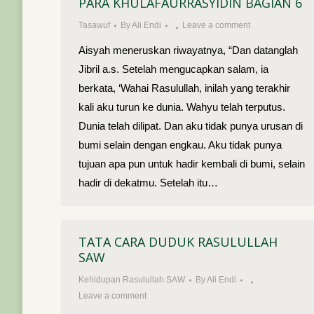
PARA KHULAFAURRASYIDIN BAGIAN 6
Tasawuf
By
Ali Endi
Leave a comment
Aisyah meneruskan riwayatnya, “Dan datanglah
Jibril a.s. Setelah mengucapkan salam, ia
berkata, ‘Wahai Rasulullah, inilah yang terakhir
kali aku turun ke dunia. Wahyu telah terputus.
Dunia telah dilipat. Dan aku tidak punya urusan di
bumi selain dengan engkau. Aku tidak punya
tujuan apa pun untuk hadir kembali di bumi, selain
hadir di dekatmu. Setelah itu…
TATA CARA DUDUK RASULULLAH
SAW
Kehidupan Rasulullah SAW
By
Ali Endi
Leave a comment