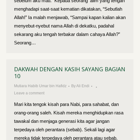
sebelum aku mati.” Kepada seorang ‘alim yang tengah
menghadapi saat-saat kematian dikatakan, “Sebutlah
Allah!” Ia malah menjawab, “Sampai kapan kalian akan
menyebut-nyebut nama Allah di dekatku, padahal
sekarang aku tengah terbakar dalam cahaya Allah?”
Seorang…
DAKWAH DENGAN KASIH SAYANG BAGIAN
10
Mutiara Habib Umar bin Hafidz
By
Ali Endi
Leave a comment
Mari kita tengok kisah para Nabi, para sahabat, dan
orang-orang saleh. Kisah mereka menghidup­kan rasa
tawakal dan menjaga generasi kita agar jangan
terpedaya oleh perantara (sebab). Sekali lagi agar
mereka tidak terpedaya oleh perantara atau sebab.