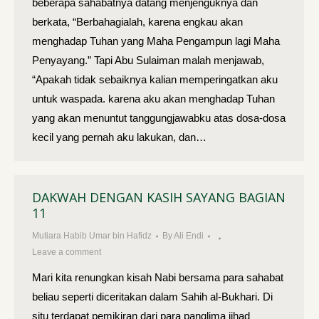
beberapa sahabatnya datang menjenguknya dan
berkata, “Berbahagialah, karena engkau akan
menghadap Tuhan yang Maha Pengampun lagi Maha
Penyayang.” Tapi Abu Sulaiman malah menjawab,
“Apakah tidak sebaiknya kalian memperingatkan aku
untuk waspada. karena aku akan menghadap Tuhan
yang akan menuntut tanggungjawabku atas dosa-dosa
kecil yang pernah aku lakukan, dan…
DAKWAH DENGAN KASIH SAYANG BAGIAN
11
Mutiara Habib Umar bin Hafidz
By
Ali Endi
Leave a comment
Mari kita renungkan kisah Nabi bersama para sahabat
beliau seperti diceritakan dalam Sahih al-Bukhari. Di
situ terdapat pemikiran dari para panglima jihad