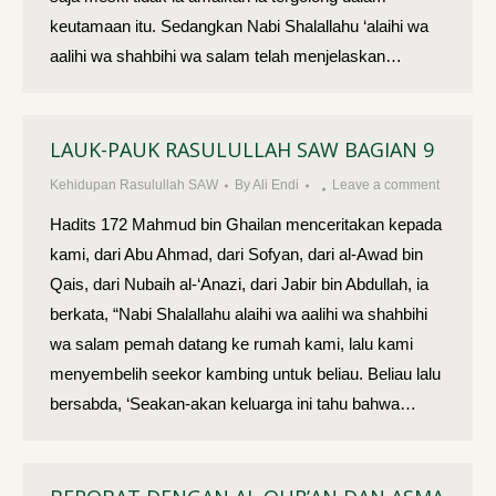
keutamaan itu. Sedangkan Nabi Shalallahu ‘alaihi wa
aalihi wa shahbihi wa salam telah menjelaskan…
LAUK-PAUK RASULULLAH SAW BAGIAN 9
Kehidupan Rasulullah SAW
By
Ali Endi
Leave a comment
Hadits 172 Mahmud bin Ghailan menceritakan kepada
kami, dari Abu Ahmad, dari Sofyan, dari al-Awad bin
Qais, dari Nubaih al-‘Anazi, dari Jabir bin Abdullah, ia
berkata, “Nabi Shalallahu alaihi wa aalihi wa shahbihi
wa salam pemah datang ke rumah kami, lalu kami
menyembelih seekor kambing untuk beliau. Beliau lalu
bersabda, ‘Seakan-akan keluarga ini tahu bahwa…