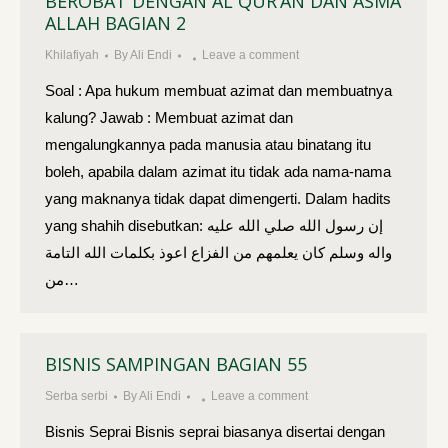
BEROBAT DENGAN AL QUR’AN DAN ASMA
ALLAH BAGIAN 2
Khilafiyah
By
Ali Endi
Leave a comment
Soal : Apa hukum membuat azimat dan membuatnya
kalung? Jawab : Membuat azimat dan
mengalungkannya pada manusia atau binatang itu
boleh, apabila dalam azimat itu tidak ada nama-nama
yang maknanya tidak dapat dimengerti. Dalam hadits
yang shahih disebutkan: إن رسول الله صلي الله عليه
واله وسلم كان يعلمهم من الفزاع اعوذ بكلمات الله التامة
من…
BISNIS SAMPINGAN BAGIAN 55
Serba serbi
By
Ali Endi
Leave a comment
Bisnis Seprai Bisnis seprai biasanya disertai dengan