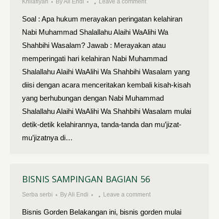
Khilafiyah
By
Ali Endi
Leave a comment
Soal : Apa hukum merayakan peringatan kelahiran
Nabi Muhammad Shalallahu Alaihi WaAlihi Wa
Shahbihi Wasalam? Jawab : Merayakan atau
memperingati hari kelahiran Nabi Muhammad
Shalallahu Alaihi WaAlihi Wa Shahbihi Wasalam yang
diisi dengan acara men­ceritakan kembali kisah-kisah
yang berhubungan dengan Nabi Muhammad
Shalallahu Alaihi WaAlihi Wa Shahbihi Wasalam mulai
detik-detik kelahirannya, tanda-tanda dan mu’jizat-
mu’jizatnya di…
BISNIS SAMPINGAN BAGIAN 56
Serba serbi
By
Ali Endi
Leave a comment
Bisnis Gorden Belakangan ini, bisnis gorden mulai