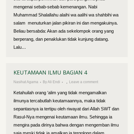
mengenai sebab-sebab kemenangan. Nabi
Muhammad Shalallahu alaihi wa aalihi wa shahbihi wa
salam menuturkan jalan pikiran ini dan mengakuinya.
Beliau bersabda: Akan ada seke­lompok orang yang
berperang, dan penaklukan tidak kunjung datang.
Lalu…
KEUTAMAAN ILMU BAGIAN 4
Nasihat Agama
By
Ali Endi
Leave a comment
Ketahuilah orang ‘alim yang tidak mengamalkan
ilmunya tercabutlah keutamaannya, maka tidak
sepantasnya ia tertipu oleh riwayat dari Allah SWT dan
Rasul-Nya mengenai keutamaan ilmu. Sehingga ia
mengira pada dirinya bahwa dengan mengemban ilmu
saja meski tidak ia amalkan ia tergolong dalam