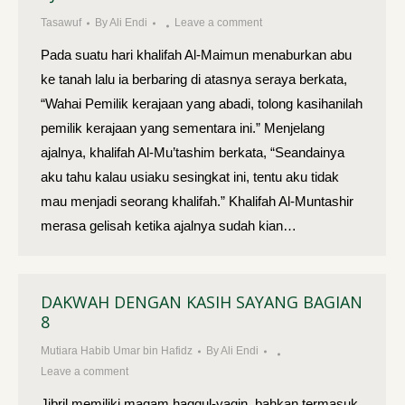
Tasawuf
By
Ali Endi
Leave a comment
Pada suatu hari khalifah Al-Maimun menaburkan abu
ke tanah lalu ia berbaring di atasnya seraya berkata,
“Wahai Pemilik kerajaan yang abadi, tolong kasihanilah
pemilik kerajaan yang sementara ini.” Menjelang
ajalnya, khalifah Al-Mu’tashim berkata, “Seandainya
aku tahu kalau usiaku sesingkat ini, tentu aku tidak
mau menjadi seorang khalifah.” Khalifah Al-Muntashir
merasa gelisah ketika ajalnya sudah kian…
DAKWAH DENGAN KASIH SAYANG BAGIAN
8
Mutiara Habib Umar bin Hafidz
By
Ali Endi
Leave a comment
Jibril memiliki maqam haqqul-yaqin, bahkan termasuk