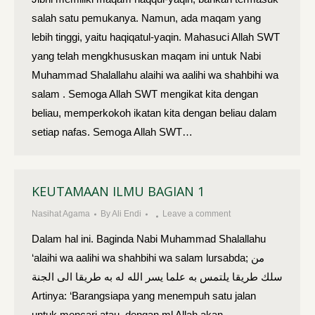
salah satu pemukanya. Namun, ada maqam yang
lebih tinggi, yaitu haqiqatul-yaqin. Ma­hasuci Allah SWT
yang telah mengkhususkan maqam ini untuk Nabi
Muhammad Shalallahu alaihi wa aalihi wa shahbihi wa
salam . Semoga Allah SWT mengikat kita dengan
beliau, memperkokoh ikatan kita dengan beliau dalam
setiap nafas. Semoga Allah SWT…
KEUTAMAAN ILMU BAGIAN 1
Nasihat Agama
By
Ali Endi
Leave a comment
Dalam hal ini. Baginda Nabi Muhammad Shalallahu
‘alaihi wa aalihi wa shahbihi wa salam lursabda; من
سلك طريقا يلتمس به علما يسر الله له به طريقا الى الجنة
Artinya: ‘Barangsiapa yang menempuh satu jalan
untuk mencari atau, dengan ml Allah akan