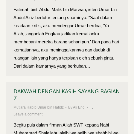
Fatimah binti Abdul Malik bin Marwan, isteri Umar bin
Abdul Aziz bertutur tentang suaminya. “Saat dalam
keadaan kritis, aku mendengar Umar berdoa, ‘Ya
Allah, janganlah Engkau jadikan kematianku
membebani mereka barang sehari pun.’ Dan pada hari
kematiannya, aku meninggalkannya dan duduk di
ruangan lain yang hanya terpisah oleh sebuah pintu.
Dari dalam kamarnya yang berkubah…
DAKWAH DENGAN KASIH SAYANG BAGIAN
7
Mutiara Habib Umar bin Hafidz
By
Ali Endi
Leave a comment
Begitu pula dalam firman Allah SWT kepada Nabi
Muhammad Shalallahu alaihi wa aalihi wa shahbihi wa