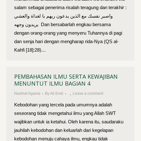
salam sebagai penerima risalah teragung dan terakhir :
واصبر نفسك مع الذين يدعون ربهم با لغداة والعشي
يريدون وجهه Dan bersabarlah engkau bersama
dengan orang-orang yang menyeru Tuhannya di pagi
dan senja hari dengan mengharap rida-Nya (QS al-
Kahfi [18]:28)…
PEMBAHASAN ILMU SERTA KEWAJIBAN
MENUNTUT ILMU BAGIAN 4
Nasihat Agama
By
Ali Endi
Leave a comment
Kebodohan yang tercela pada umumnya adalah
seseorang tidak mengetahui ilmu yang Allah SWT
wajibkan untuk ia ketahui. Oleh karena itu, saudaraku
jauhilah kebodohan dan keluarlah dari kegelapan
kebodohan menuju cahaya ilmu, engkau tidak