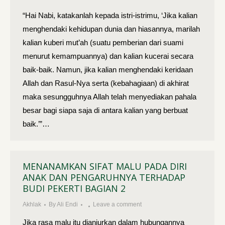
“Hai Nabi, katakanlah kepada istri-istrimu, ‘Jika kalian
menghen­daki kehidupan dunia dan hiasannya, marilah
kalian kuberi mut’ah (suatu pemberian dari suami
menurut kemampuannya) dan kalian kucerai secara
baik-baik. Namun, jika kalian menghendaki keridaan
Allah dan Rasul-Nya serta (kebahagiaan) di akhirat
maka sesung­guhnya Allah telah menyediakan pahala
besar bagi siapa saja di antara kalian yang berbuat
baik.’”…
MENANAMKAN SIFAT MALU PADA DIRI
ANAK DAN PENGARUHNYA TERHADAP
BUDI PEKERTI BAGIAN 2
Akhlak
By
Ali Endi
Leave a comment
Jika rasa malu itu dianjurkan dalam hubungannya