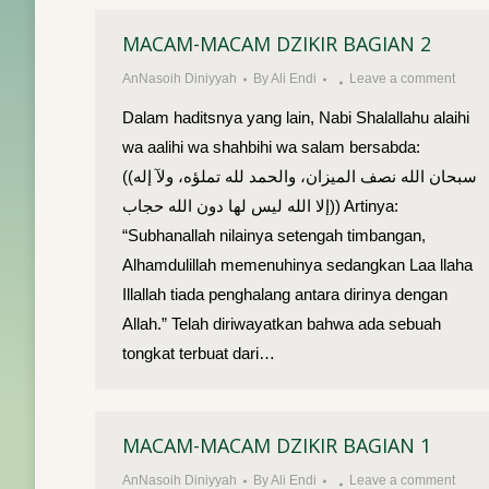
MACAM-MACAM DZIKIR BAGIAN 2
AnNasoih Diniyyah
By
Ali Endi
Leave a comment
Dalam haditsnya yang lain, Nabi Shalallahu alaihi
wa aalihi wa shahbihi wa salam bersabda:
((سبحان الله نصف الميزان، والحمد لله تملؤه، ولآ إله
إلا الله ليس لها دون الله حجاب)) Artinya:
“Subhanallah nilainya setengah timbangan,
Alhamdulillah memenuhinya sedangkan Laa llaha
Illallah tiada penghalang antara dirinya dengan
Allah.” Telah diriwayatkan bahwa ada sebuah
tongkat terbuat dari…
MACAM-MACAM DZIKIR BAGIAN 1
AnNasoih Diniyyah
By
Ali Endi
Leave a comment