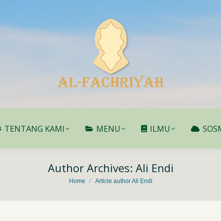
TENTANG KAMI
MENU
ILMU
SOS
TENTANG KAMI
MENU
ILMU
SOS
Author Archives:
Ali Endi
You are here:
Home
Article author Ali Endi