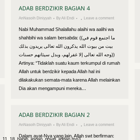
ADAB BERDZIKIR BAGIAN 4
AnNasoih Diniyyah
By
Ali Endi
Leave a comment
Nabi Muhammad Shalallahu alaihi wa aalihi wa
shahbihi wa salam bersabda: ((ما اجتمع قوم في
بيت من بيوت الله يذكرون الله تعالى يريدون بذلك
وجه الله تعالى إلا غفرلهم، وبدل سيئاتهم حسنات))
Artinya: “Tidaklah suatu kaum terkumpul di rumah
Allah untuk berdzikir kepada Allah hal ini
dilakakukan semata-mata karena Allah melainkan
Dia akan mengampuni mereka…
ADAB BERDZIKIR BAGIAN 2
AnNasoih Diniyyah
By
Ali Endi
Leave a comment
Dalam ayat-Nya yang lain, Allah swt berfirman:
19_11_18_habib_jindan_novel_jindan.mp3