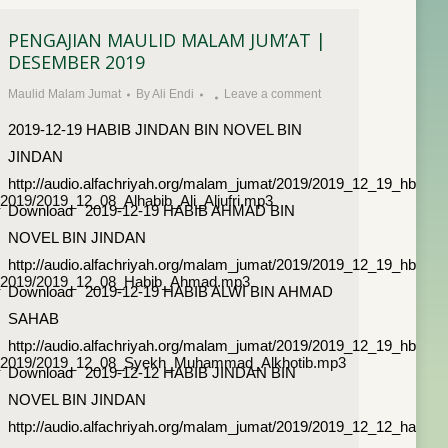
PENGAJIAN MAULID MALAM JUM’AT |
DESEMBER 2019
Maulid Malam Jumat
By
Ali Endi
Leave a comment
2019-12-19 HABIB JINDAN BIN NOVEL BIN
JINDAN
http://audio.alfachriyah.org/malam_jumat/2019/2019_12_19_hb.jin
l_2019/2019_12_08_Alhabib_Ali_Aljufri.mp3
Download 2019-12-19 HABIB AHMAD BIN
NOVEL BIN JINDAN
http://audio.alfachriyah.org/malam_jumat/2019/2019_12_19_hb.a
ovel_2019/2019_12_08_Habib_Ahmad.mp3
Download 2019-12-19 HABIB ALWI BIN AHMAD
SAHAB
http://audio.alfachriyah.org/malam_jumat/2019/2019_12_19_hb.al
novel_2019/2019_12_08_Syekh_Muhammad_Alkhotib.mp3
Download 2019-12-12 HABIB JINDAN BIN
NOVEL BIN JINDAN
http://audio.alfachriyah.org/malam_jumat/2019/2019_12_12_habib_