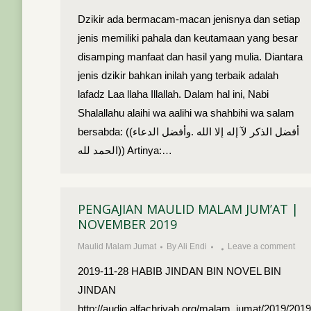
Dzikir ada bermacam-macan jenisnya dan setiap
jenis memiliki pahala dan keutamaan yang besar
disamping manfaat dan hasil yang mulia. Diantara
jenis dzikir bahkan inilah yang terbaik adalah
lafadz Laa llaha Illallah. Dalam hal ini, Nabi
Shalallahu alaihi wa aalihi wa shahbihi wa salam
bersabda: ((أفضل الذكر لآ إله إلا الله .وأفضل الدعاء
الحمد لله)) Artinya:…
PENGAJIAN MAULID MALAM JUM’AT |
NOVEMBER 2019
Maulid Malam Jumat
By
Ali Endi
Leave a comment
2019-11-28 HABIB JINDAN BIN NOVEL BIN
JINDAN
http://audio.alfachriyah.org/malam_jumat/2019/20