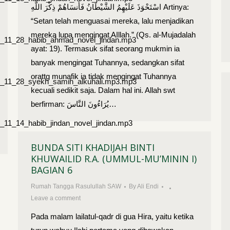
اسْتَحْوَذَ عَلَيْهِمُ الشَّيْطَانُ فَأَنسَاهُمْ ذِكْرَ اللَّهِ Artinya:
“Setan telah menguasai mereka, lalu menjadikan
mereka lupa mengingat AIllah.” (Qs. al-Mujadalah
019_11_28_habib_ahmad_novel_jindan.mp3
ayat: 19). Termasuk sifat seorang mukmin ia
banyak mengingat Tuhannya, sedangkan sifat
orattg munafik ia tidak mengingat Tuhannya
019_11_28_syekh_samih_alkuhali.mp3.mp3
kecuali sedikit saja. Dalam hal ini. Allah swt
berfirman: يُرَاءُونَ النَّاسَ…
19_11_14_habib_jindan_novel_jindan.mp3
BUNDA SITI KHADIJAH BINTI
KHUWAILID R.A. (UMMUL-MU’MININ I)
BAGIAN 6
Rumah Tangga Rasulullah SAW
By
Ali Endi
Leave a comment
Pada malam lailatul-qadr di gua Hira, yaitu ketika