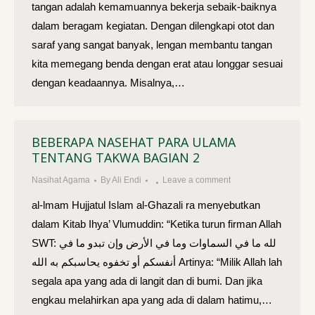
tangan adalah kemamuannya bekerja sebaik-baiknya
dalam beragam kegiatan. Dengan dilengkapi otot dan
saraf yang sangat banyak, lengan membantu tangan
kita memegang benda dengan erat atau longgar sesuai
dengan keadaannya. Misalnya,…
BEBERAPA NASEHAT PARA ULAMA
TENTANG TAKWA BAGIAN 2
Nasihat Agama
By
Ali Endi
Leave a comment
al-lmam Hujjatul Islam al-Ghazali ra menyebutkan
dalam Kitab Ihya’ Vlumuddin: “Ketika turun firman Allah
SWT: لله ما في السماوات وما في الأرض وإن تبدو ما في
أنفسكم أو تخفوه يحاسبكم به الله Artinya: “Milik Allah lah
segala apa yang ada di langit dan di bumi. Dan jika
engkau melahirkan apa yang ada di dalam hatimu,…