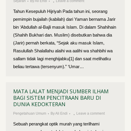
Sejarah
By
Ali Endi
Leave a comment
Tahun Kesepuluh Hijriyah Pada tahun ini, seorang
pemimpin bujailah (kabilah) dari Yaman bernama Jarir
bin ‘Abdullah al-Bajli masuk Is­lam. Di dalam Shahihain
(Shahih Bukhari dan. Muslim) disebut­kan bahwa dia
(Jarir) pernah berkata, “Sejak aku masuk Islam,
Rasulullah Shalallahu alaihi wa aalihi wa shahbihi wa
sallam tidak lagi menghijabku[1] dan saat melihatku
beliau tertawa (tersenyum).” ‘Umar…
MATA LALAT MENJADI SUMBER ILHAM
BAGI SISTEM PENCITRAAN BARU DI
DUNIA KEDOKTERAN
Pengetahuan Umum
By
Ali Endi
Leave a comment
Sebuah perangkat optik murah yang terilhami