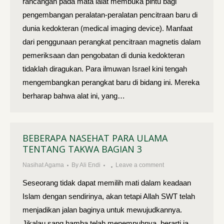
rancangan pada mata lalat membuka pintu bagi
pengembangan peralatan-peralatan pencitraan baru di
dunia kedokteran (medical imaging device). Manfaat
dari penggunaan perangkat pencitraan magnetis dalam
pemeriksaan dan pengobatan di dunia kedokteran
tidaklah diragukan. Para ilmuwan Israel kini tengah
mengembangkan perangkat baru di bidang ini. Mereka
berharap bahwa alat ini, yang…
BEBERAPA NASEHAT PARA ULAMA
TENTANG TAKWA BAGIAN 3
Nasihat Agama
By
Ali Endi
Leave a comment
Seseorang tidak dapat memilih mati dalam keadaan
Islam dengan sendirinya, akan tetapi Allah SWT telah
menjadikan jalan baginya untuk mewujudkannya.
Jikalau sang hamba telah menempuhnya, berarti ia