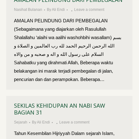
Nasihat Bulanan
By
Ali Endi
Leave a comment
AMALAN PELINDUNG DARI PEMBEGALAN
(Sebagaimana yang diajarkan oleh Rasulullah
Shalallahu ‘alaihi wa aalihi washohbihi wasallam) بسم
الله الرحمن الرحيم الحمد لله رب العالمين و الصلاة و
السلام على رسول الله و اله و صحبه و من والاه
Sahabatku yang dirahmati Allah, Beberapa waktu
belakangan ini marak terjadi pembegalan di jalan,
pencurian dan dan perampokan. Beberapa…
SEKILAS KEHIDUPAN AN NABI SAW
BAGIAN 31
Sejarah
By
Ali Endi
Leave a comment
Tahun Kesembilan Hijriyyah Dalam sejarah Islam,