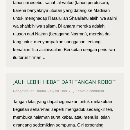
tahun ini disebut sanah al-wufud (tahun perutusan),
karena banyaknya utusan yang datang ke Madi­nah
untuk menghadap Rasulullah Shalallahu alaihi wa aalihi
wa shahbihi wa sallam. Di antara mereka adalah
utusan dari Najran (beragama Nasrani), mereka da­
tang untuk menyampaikan sanggahan tentang
kenabian ‘Isa alaihissalam Berkaitan dengan peristiwa
itu turun firman…
JAUH LEBIH HEBAT DARI TANGAN ROBOT
Pengetahuan Umum
By
Ali Endi
Leave a comment
Tangan kita, yang dapat digunakan untuk melakukan
kegiatan sehari-hari seperti mengaduk secangkir teh,
membuka halaman surat kabar, atau menulis, telah
dirancang sedemikian sempurna. Ciri terpenting