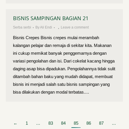
BISNIS SAMPINGAN BAGIAN 21
Serba serbi
By
Ali Endi
Leave a comment
Bisnis Crepes Bisnis crepes mulai merambah
kalangan pelajar dan remaja di sekitar kita. Makanan
ini cukup memikat banyak penggemarnya dengan
variasi pengolahan dan isi. Dari cokelat kacang hingga
daging asap bisa dipadukan. Pengolahannya tidak sulit
ditambah bahan baku yang mudah didapat, membuat
bisnis ini menjadi salah satu bisnis sampingan yang
bisa dilakukan dengan modal terbatas.…
←
1
…
83
84
85
86
87
…