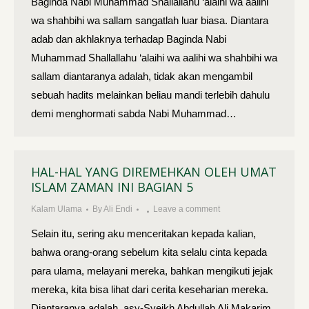
Baginda Nabi Muhammad Shallallahu ‘alaihi wa aalihi
wa shahbihi wa sallam sangatlah luar biasa. Diantara
adab dan akhlaknya terhadap Baginda Nabi
Muhammad Shallallahu ‘alaihi wa aalihi wa shahbihi wa
sallam diantaranya adalah, tidak akan mengambil
sebuah hadits melainkan beliau mandi terlebih dahulu
demi menghormati sabda Nabi Muhammad…
HAL-HAL YANG DIREMEHKAN OLEH UMAT
ISLAM ZAMAN INI BAGIAN 5
Kalam Ulama
By
Ali Endi
Leave a comment
Selain itu, sering aku menceritakan kepada kalian,
bahwa orang-orang sebelum kita selalu cinta kepada
para ulama, melayani mereka, bahkan mengikuti jejak
mereka, kita bisa lihat dari cerita keseharian mereka.
Diantaranya adalah, asy-Syeikh Abdullah Ali Makarim