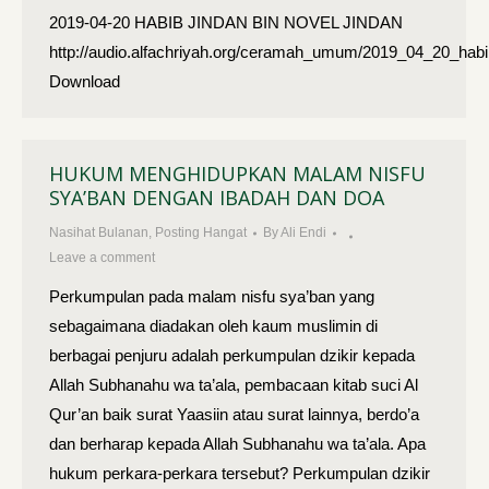
2019-04-20 HABIB JINDAN BIN NOVEL JINDAN
http://audio.alfachriyah.org/ceramah_umum/2019_04_20_habi
Download
HUKUM MENGHIDUPKAN MALAM NISFU
SYA’BAN DENGAN IBADAH DAN DOA
Nasihat Bulanan
,
Posting Hangat
By
Ali Endi
Leave a comment
Perkumpulan pada malam nisfu sya’ban yang
sebagaimana diadakan oleh kaum muslimin di
berbagai penjuru adalah perkumpulan dzikir kepada
Allah Subhanahu wa ta’ala, pembacaan kitab suci Al
Qur’an baik surat Yaasiin atau surat lainnya, berdo’a
dan berharap kepada Allah Subhanahu wa ta’ala. Apa
hukum perkara‐perkara tersebut? Perkumpulan dzikir