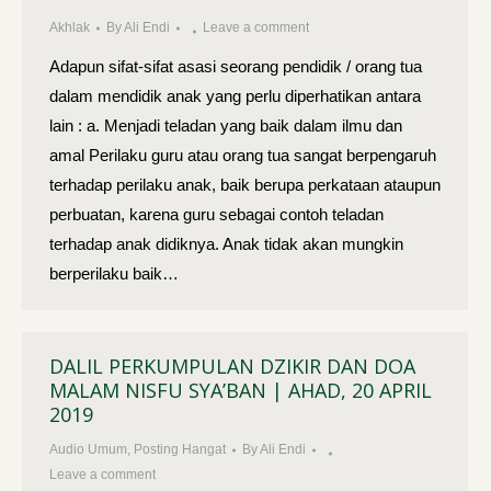
Akhlak
By
Ali Endi
Leave a comment
Adapun sifat-sifat asasi seorang pendidik / orang tua
dalam mendidik anak yang perlu diperhatikan antara
lain : a. Menjadi teladan yang baik dalam ilmu dan
amal Perilaku guru atau orang tua sangat berpengaruh
terhadap perilaku anak, baik berupa perkataan ataupun
perbuatan, karena guru sebagai contoh teladan
terhadap anak didiknya. Anak tidak akan mungkin
berperilaku baik…
DALIL PERKUMPULAN DZIKIR DAN DOA
MALAM NISFU SYA’BAN | AHAD, 20 APRIL
2019
Audio Umum
,
Posting Hangat
By
Ali Endi
Leave a comment