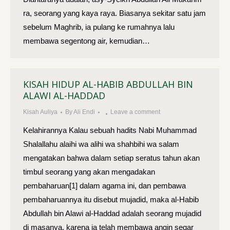
ra, seorang yang kaya raya. Biasanya sekitar satu jam
sebelum Maghrib, ia pulang ke rumahnya lalu
membawa segentong air, kemudian…
KISAH HIDUP AL-HABIB ABDULLAH BIN
ALAWI AL-HADDAD
Kisah Auliya
By
Ali Endi
Leave a comment
Kelahirannya Kalau sebuah hadits Nabi Muhammad
Shalallahu alaihi wa alihi wa shahbihi wa salam
mengatakan bahwa dalam setiap seratus tahun akan
timbul seorang yang akan mengadakan
pembaharuan[1] dalam agama ini, dan pembawa
pembaharuannya itu disebut mujadid, maka al-Habib
Abdullah bin Alawi al-Haddad adalah seorang mujadid
di masanya, karena ia telah membawa angin segar