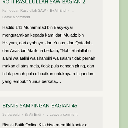
ROTI RASULULLAH SAW BAGIAN 2
Kehidupan Rasulullah SAW
By
Ali Endi
Leave a comment
Hadits 141 Muhammad bin Basy-syar
mengutarakan kepada kami dari Mu’adz bin
Hisyam, dari ayahnya, dari Yunus, dari Qatadah,
dari Anas bin Malik, ia berkata, “Nabi Shalallahu
alaihi wa aalihi wa shahbihi wa salam tidak pernah
makan di atas meja, tidak pula dengan piring, dan
tidak pernah pula dibuatkan untuknya roti gandum
yang lembut.” Yunus berkata,…
BISNIS SAMPINGAN BAGIAN 46
Serba serbi
By
Ali Endi
Leave a comment
Bisnis Butik Online Kita bisa memiliki kantor di