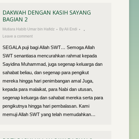
DAKWAH DENGAN KASIH SAYANG
BAGIAN 2
Mutiara Habib Umar bin Hafidz
By
Ali Endi
Leave a comment
SEGALA puji bagi Allah SWT… Semoga Allah
SWT senanti­asa mencurahkan rahmat kepada
Sayidina Mu­hammad, juga segenap keluarga dan
sahabat beliau, dan segenap para pengikut
mereka hingga hari pen­imbangan amal Juga,
kepada para malaikat, para Nabi dan utusan,
segenap keluarga dan sahabat mereka serta para
pengikutnya hingga hari pem­balasan. Kami
memuji Allah SWT yang telah memudahkan…