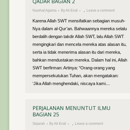
QADAR BAGIAN 2
Nasihat Agama
By
Ali Endi
Leave a comment
Karena Allah SWT mensifatkan sebagian musuh-
Nya dalam al-Qur’an. Bahwaannya mereka selalu
berdalih dengan takdir Allah SWT, lalu Allah SWT
mengingkari dan mencela mereka atas alasan itu,
serta ia tidak menerima alasan itu dari mereka,
bahkan mendustakan mereka. Dalam hal ini, Allah
SWT berfirman: Artinya: “Orang-orang yang
mempersekutukan Tuhan, akan mengatakan:
‘Jika Allah menghendaki, niscaya kami…
PERJALANAN MENUNTUT ILMU
BAGIAN 25
Sejarah
By
Ali Endi
Leave a comment