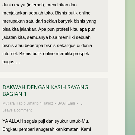
dunia maya (internet), mendirikan dan
menjalankan sebuah toko. Bisnis butik online
merupakan satu dari sekian banyak bisnis yang
bisa kita jalankan. Apa pun profesi kita, apa pun
jabatan kita, semuanya bisa memiliki sebuah
bisnis atau beberapa bisnis sekaligus di dunia
internet. Bisnis butik online memiliki prospek
bagus.…
DAKWAH DENGAN KASIH SAYANG
BAGIAN 1
Mutiara Habib Umar bin Hafidz
By
Ali Endi
Leave a comment
YA ALLAH segala puji dan syukur untuk-Mu.
Engkau pemberi anugerah kenikmatan. Kami