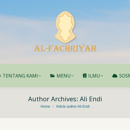
TENTANG KAMI
MENU
ILMU
SOS
TENTANG KAMI
MENU
ILMU
SOS
Author Archives:
Ali Endi
You are here:
Home
Article author Ali Endi