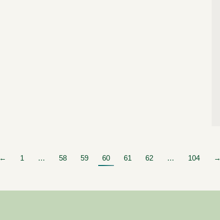
←
1
…
58
59
60
61
62
…
104