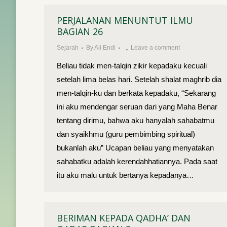
PERJALANAN MENUNTUT ILMU
BAGIAN 26
Sejarah
By
Ali Endi
Leave a comment
Beliau tidak men-talqin zikir kepadaku kecuali
setelah lima belas hari. Setelah shalat maghrib dia
men-talqin-ku dan berkata kepadaku, “Sekarang
ini aku mendengar seruan dari yang Maha Benar
tentang dirimu, bahwa aku hanyalah sahabatmu
dan syaikhmu (guru pembimbing spiritual)
bukanlah aku” Ucapan beliau yang menyatakan
sahabatku adalah kerendahhatiannya. Pada saat
itu aku malu untuk bertanya kepadanya…
BERIMAN KEPADA QADHA’ DAN