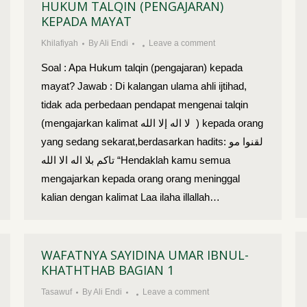
HUKUM TALQIN (PENGAJARAN)
KEPADA MAYAT
Khilafiyah
By
Ali Endi
Leave a comment
Soal : Apa Hukum talqin (pengajaran) kepada
mayat? Jawab : Di kalangan ulama ahli ijtihad,
tidak ada perbedaan pendapat mengenai talqin
(mengajarkan kalimat لا اله إلا الله ) kepada orang
yang sedang sekarat,berdasarkan hadits: لقنوا مو
تاكم بلا اله الا الله “Hendaklah kamu semua
mengajarkan kepada orang orang meninggal
kalian dengan kalimat Laa ilaha illallah…
WAFATNYA SAYIDINA UMAR IBNUL-
KHATHTHAB BAGIAN 1
Tasawuf
By
Ali Endi
Leave a comment