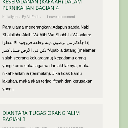
KESEPADANAN (KAFA’AH) DALAM
PERNIKAHAN BAGIAN 4
Khilafiyah
By
Ali Endi
Leave a comment
Para ulama menerangkan: Adapun sabda Nabi
Shalallahu Alaihi WaAlihi Wa Shahbihi Wasalam:
إذا جآءكم من ترضون دينه وخلقه فزوجوه الا تفعلوا
تكن في الأرض فساد كبير “Apabila datang (melamar
salah seorang keluargamu) kepadamu orang
yang kamu sukai agama dan akhlaknya, maka
nikahkanlah ia (terimalah). Jika tidak kamu
lakukan, maka akan terjadi fitnah dan kerusakan
yang…
DIANTARA TUGAS ORANG ‘ALIM
BAGIAN 3