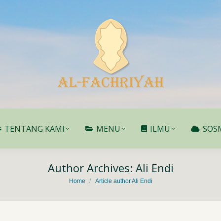
TENTANG KAMI
MENU
ILMU
SOS
TENTANG KAMI
MENU
ILMU
SOS
Author Archives:
Ali Endi
You are here:
Home
Article author Ali Endi