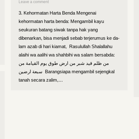
Leave a comment
3. Kehormatan Harta Benda Mengenai
kehormatan harta benda: Mengambil kayu
seukuran batang siwak tanpa hak yang
dibenarkan, bisa menjadi sebab terjerumus ke da­
lam azab di hari kiamat, Rasulullah Shalallahu
alaihi wa aalihi wa shahbihi wa salam bersabda:
من ظلم قيد شبر من ارض طوق يوم القيامة من
سبعة ارضين Barangsiapa mengambil sejengkal
tanah secara zalim,…