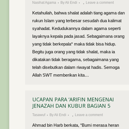
Nasihat Agama
By
Ali Endi
Leave a comment
Ketahuilah, bahwa shalat adalah tiang agama dan
rukun Islam yang terbesar sesudah dua kalimat
syahadat. Kedudukannya dalam agama seperti
layaknya kepala pada jasad. Sebagaimana orang
yang tidak berkepala* maka tidak bisa hidup.
Begitu juga orang yang tidak shalat, maka ia
dikatakan tidak beragama, sebagaimana yang
telah disebutkan dalam riwayat hadis. Semoga
Allah SWT memberikan kita…
UCAPAN PARA ‘ARIFIN MENGENAI
JENAZAH DAN KUBUR BAGIAN 5
Tasawuf
By
Ali Endi
Leave a comment
Ahmad bin Harb berkata, “Bumi merasa heran