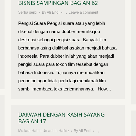
BISNIS SAMPINGAN BAGIAN 62
Serba serbi
By
Ali Endi
Leave a comment
Pengisi Suara Pengisi suara atau yang lebih
dikenal dengan nama dubber memiliki job
deskripsi sebagai pengisi suara. Banyak film
berbahasa asing dialihbahasakan menjadi bahasa
Indonesia. Para dubber inilah yang akan menjadi
pengisi suara para tokoh film tersebut dengan
bahasa Indonesia. Tujuannya memudahkan
penonton agar tidak perlu lagi menikmati film
sambil membaca teks terjemahannya. How…
DAKWAH DENGAN KASIH SAYANG
BAGIAN 17
Mutiara Habib Umar bin Hafidz
By
Ali Endi