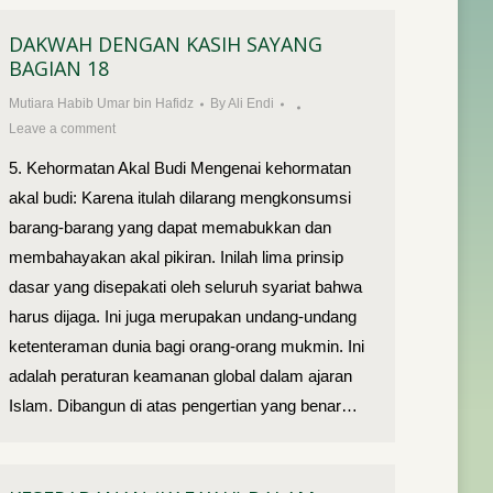
DAKWAH DENGAN KASIH SAYANG
BAGIAN 18
Mutiara Habib Umar bin Hafidz
By
Ali Endi
Leave a comment
5. Kehormatan Akal Budi Mengenai kehormatan
akal budi: Karena itulah dilarang mengkonsumsi
barang-barang yang dapat memabukkan dan
membahayakan akal pikiran. Inilah lima prinsip
dasar yang disepakati oleh seluruh syariat bahwa
harus dijaga. Ini juga merupa­kan undang-undang
ketenteraman dunia bagi orang-orang mukmin. Ini
adalah peraturan keamanan global dalam ajaran
Islam. Dibangun di atas pengertian yang benar…