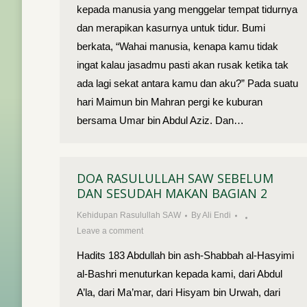
kepada manusia yang menggelar tempat tidurnya
dan merapikan kasurnya untuk tidur. Bumi
berkata, “Wahai manusia, kenapa kamu tidak
ingat kalau jasadmu pasti akan rusak ketika tak
ada lagi sekat antara kamu dan aku?” Pada suatu
hari Maimun bin Mahran pergi ke kuburan
bersama Umar bin Abdul Aziz. Dan…
DOA RASULULLAH SAW SEBELUM
DAN SESUDAH MAKAN BAGIAN 2
Kehidupan Rasulullah SAW
By
Ali Endi
Leave a comment
Hadits 183 Abdullah bin ash-Shabbah al-Hasyimi
al-Bashri menuturkan kepada kami, dari Abdul
A’la, dari Ma’mar, dari Hisyam bin Urwah, dari